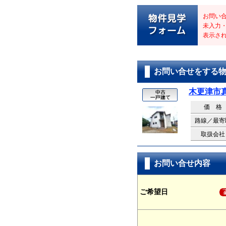
お問い
未入力
表示さ
お問い合せをする
木更津市
価 格
路線／最寄
取扱会社
お問い合せ内容
ご希望日