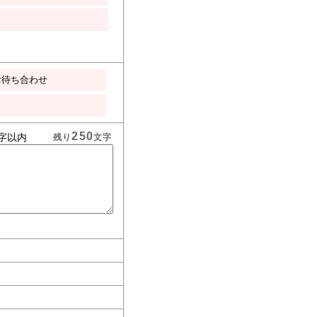
お待ち合わせ
250
字以内
残り
文字