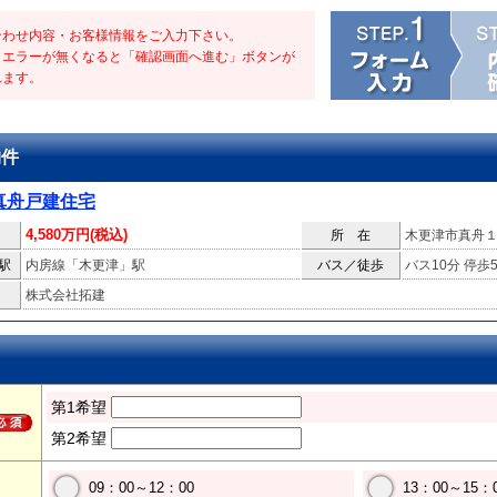
合わせ内容・お客様情報をご入力下さい。
・エラーが無くなると「確認画面へ進む」ボタンが
れます。
物件
真舟戸建住宅
4,580万円(税込)
所 在
木更津市真舟
駅
内房線「木更津」駅
バス／徒歩
バス10分 停歩
株式会社拓建
第1希望
第2希望
09：00～12：00
13：00～15：