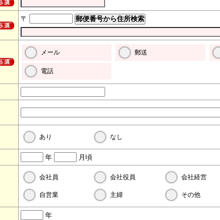
〒
メール
郵送
電話
あり
なし
年
月頃
会社員
会社役員
会社経営
自営業
主婦
その他
年