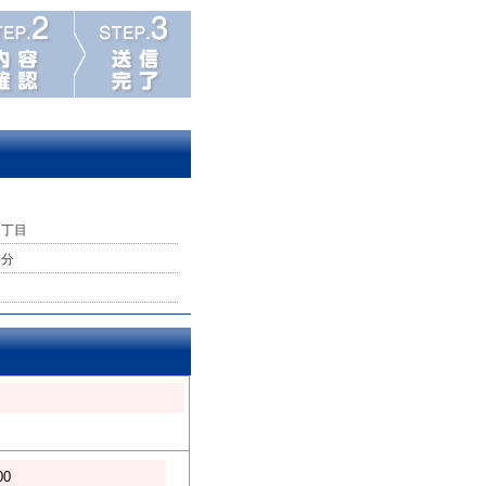
１丁目
5分
00