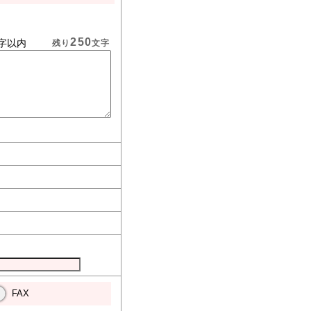
250
字以内
残り
文字
FAX