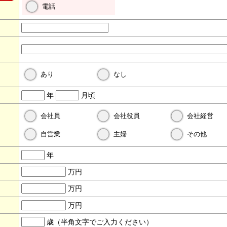
電話
あり
なし
年
月頃
会社員
会社役員
会社経営
自営業
主婦
その他
年
万円
万円
万円
歳（半角文字でご入力ください）