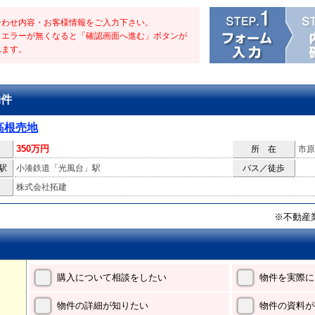
合わせ内容・お客様情報をご入力下さい。
・エラーが無くなると「確認画面へ進む」ボタンが
れます。
物件
高根売地
350万円
所 在
市原
駅
小湊鉄道「光風台」駅
バス／徒歩
株式会社拓建
※不動産
購入について相談をしたい
物件を実際に
物件の詳細が知りたい
物件の資料が