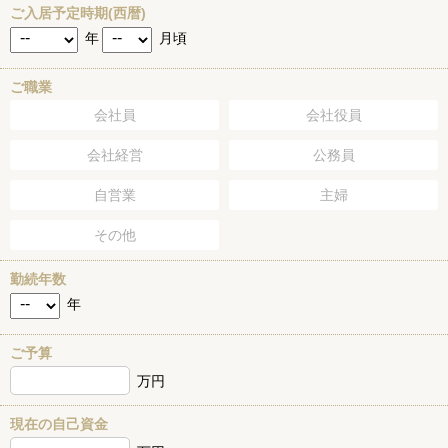
ご入居予定時期(西暦)
年
月頃
ご職業
会社員
会社役員
会社経営
公務員
自営業
主婦
その他
勤続年数
年
ご予算
万円
現在の自己資金