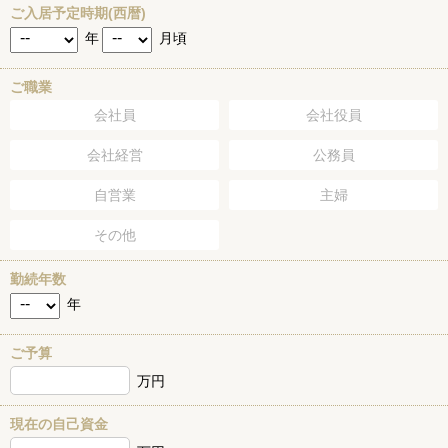
ご入居予定時期(西暦)
年
月頃
ご職業
会社員
会社役員
会社経営
公務員
自営業
主婦
その他
勤続年数
年
ご予算
万円
現在の自己資金