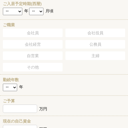
ご入居予定時期(西暦)
年
月頃
ご職業
会社員
会社役員
会社経営
公務員
自営業
主婦
その他
勤続年数
年
ご予算
万円
現在の自己資金