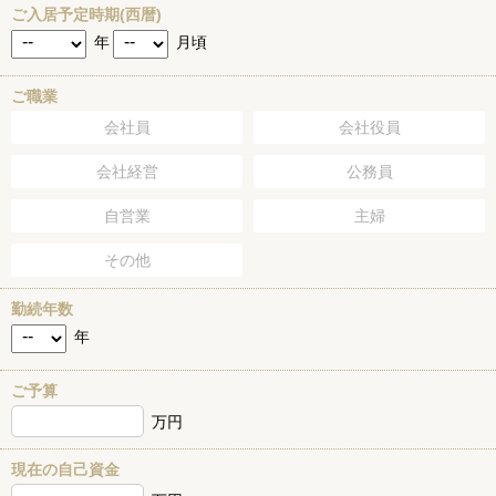
ご入居予定時期(西暦)
年
月頃
ご職業
会社員
会社役員
会社経営
公務員
自営業
主婦
その他
勤続年数
年
ご予算
万円
現在の自己資金