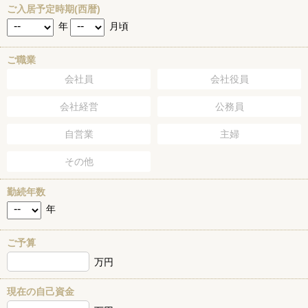
ご入居予定時期(西暦)
年
月頃
ご職業
会社員
会社役員
会社経営
公務員
自営業
主婦
その他
勤続年数
年
ご予算
万円
現在の自己資金