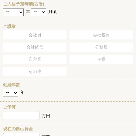
ご入居予定時期(西暦)
年
月頃
ご職業
会社員
会社役員
会社経営
公務員
自営業
主婦
その他
勤続年数
年
ご予算
万円
現在の自己資金