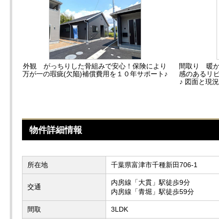
外観 がっちりした骨組みで安心！保険により
間取り 暖
万が一の瑕疵(欠陥)補償費用を１０年サポート♪
感のあるリ
♪ 図面と現
物件詳細情報
所在地
千葉県富津市千種新田706-1
内房線「大貫」駅徒歩9分
交通
内房線「青堀」駅徒歩59分
間取
3LDK