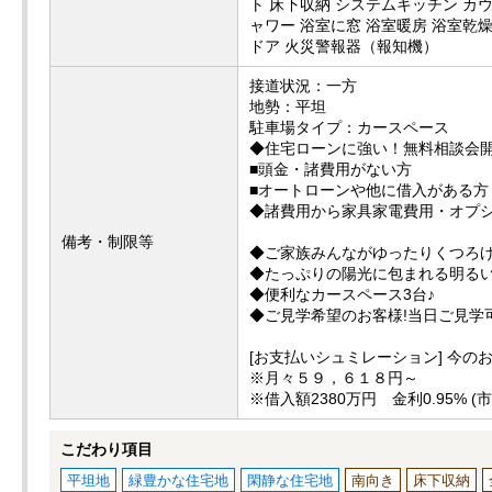
ト 床下収納 システムキッチン カ
ャワー 浴室に窓 浴室暖房 浴室乾
ドア 火災警報器（報知機）
接道状況：一方
地勢：平坦
駐車場タイプ：カースペース
◆住宅ローンに強い！無料相談会開
■頭金・諸費用がない方
■オートローンや他に借入がある方
◆諸費用から家具家電費用・オプシ
備考・制限等
◆ご家族みんながゆったりくつろげ
◆たっぷりの陽光に包まれる明るい
◆便利なカースペース3台♪
◆ご見学希望のお客様!当日ご見学
[お支払いシュミレーション] 今の
※月々５９，６１８円～
※借入額2380万円 金利0.95% 
こだわり項目
平坦地
緑豊かな住宅地
閑静な住宅地
南向き
床下収納