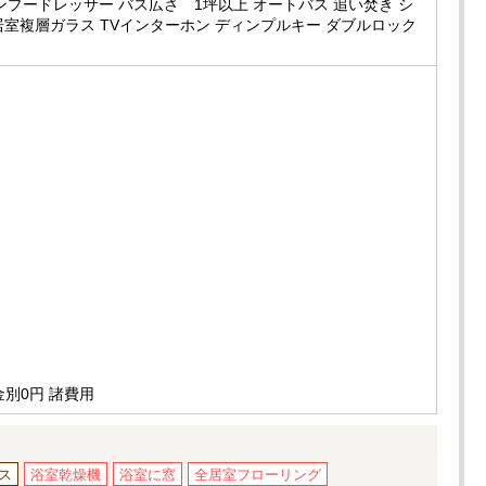
ンプードレッサー バス広さ 1坪以上 オートバス 追い焚き シ
居室複層ガラス TVインターホン ディンプルキー ダブルロック
金別0円 諸費用
ス
浴室乾燥機
浴室に窓
全居室フローリング