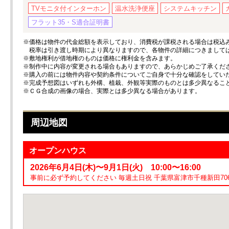
TVモニタ付インターホン
温水洗浄便座
システムキッチン
フラット35・S適合証明書
※価格は物件の代金総額を表示しており、消費税が課税される場合は税込み価
税率は引き渡し時期により異なりますので、各物件の詳細につきまして
※敷地権利が借地権のものは価格に権利金を含みます。
※制作中に内容が変更される場合もありますので、あらかじめご了承くだ
※購入の前には物件内容や契約条件についてご自身で十分な確認をしてい
※完成予想図はいずれも外構、植栽、外観等実際のものとは多少異なるこ
※ＣＧ合成の画像の場合、実際とは多少異なる場合があります。
周辺地図
オープンハウス
2026年6月4日(木)〜9月1日(火) 10:00〜16:00
事前に必ず予約してください 毎週土日祝 千葉県富津市千種新田706