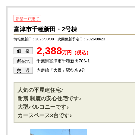
新築一戸建て
富津市千種新田・2号棟
情報更新日：2026/08/08 次回更新予定日：2026/08/23
2,388
価 格
万円（税込）
千葉県富津市千種新田706-1
所在地
内房線「大貫」駅徒歩9分
交 通
人気の平屋建住宅♪
耐震 制震の安心住宅です♪
大型バルコニーです♪
カースペース3台です♪