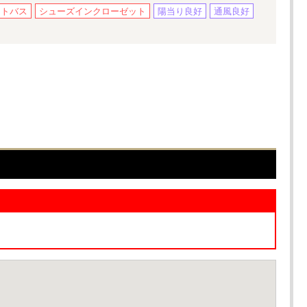
ートバス
シューズインクローゼット
陽当り良好
通風良好