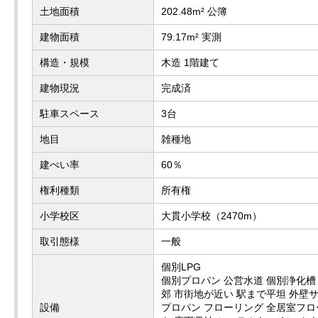
土地面積
202.48m² 公簿
建物面積
79.17m² 実測
構造・規模
木造 1階建て
建物現況
完成済
駐車スペース
3台
地目
雑種地
建ぺい率
60％
権利種類
所有権
小学校区
大貫小学校（2470m）
取引態様
一般
個別LPG
個別プロパン 公営水道 個別浄化槽
郊 市街地が近い 駅まで平坦 外壁
設備
プロパン フローリング 全居室フロ