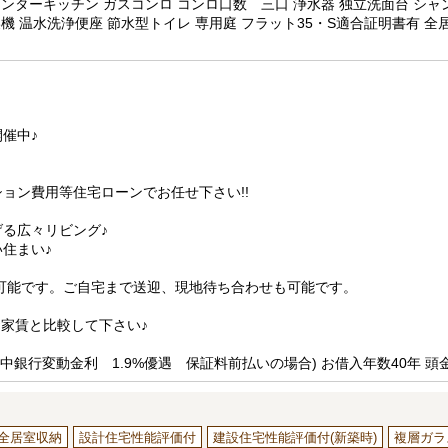
ウンターキッチン ガスコンロ コンロ口数 三口 浄水器 独立洗面台 シャ
燥機 温水洗浄便座 節水型トイレ 専用庭 フラット35・S適合証明書有 全
催中♪
ョン費用等住宅ローンでお任せ下さい!!
る広々リビング♪
住まい♪
可能です。ご自宅まで送迎、現地待ち合わせも可能です。
お家賃と比較して下さい♪
(市中銀行変動金利 1.9%優遇 保証料前払いの場合) お借入年数40年 頭
全居室収納
設計住宅性能評価付
建設住宅性能評価付(新築時)
複層ガラ