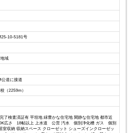
25-10-5181号
居地域
6M公道に接道
校（2259m）
完了検査済証有 平坦地 緑豊かな住宅地 閑静な住宅地 都市近
DK広さ 18帖以上 上水道 公営 汚水 個別浄化槽 ガス 個別
全居室収納 収納スペース クローゼット シューズインクローゼッ