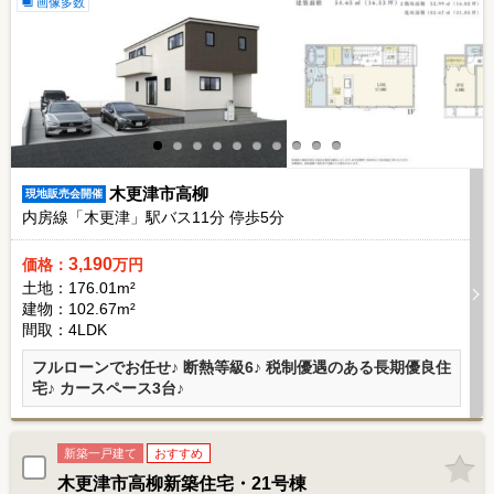
画像多数
木更津市高柳
現地販売会開催
内房線「木更津」駅バス
11
分 停歩
5
分
3,190
価格：
万円
土地：176.01m²
建物：102.67m²
間取：4LDK
フルローンでお任せ♪ 断熱等級6♪ 税制優遇のある長期優良住
宅♪ カースペース3台♪
新築一戸建て
おすすめ
木更津市高柳新築住宅・21号棟