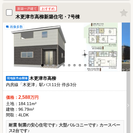
新築一戸建て
おすすめ
木更津市高柳新築住宅・7号棟
画像多数
木更津市高柳
現地販売会開催
内房線「木更津」駅バス
11
分 停歩
3
分
2,588
価格：
万円
土地：184.11m²
建物：96.79m²
間取：4LDK
耐震 制震の安心住宅です♪ 大型バルコニーです♪ カースペー
ス2台です♪