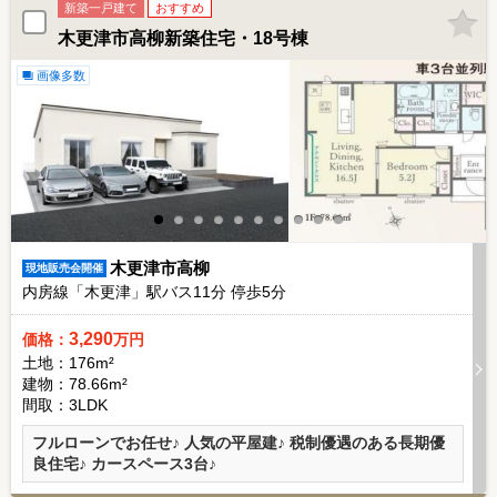
新築一戸建て
おすすめ
木更津市高柳新築住宅・18号棟
画像多数
木更津市高柳
現地販売会開催
内房線「木更津」駅バス
11
分 停歩
5
分
3,290
価格：
万円
土地：176m²
建物：78.66m²
間取：3LDK
フルローンでお任せ♪ 人気の平屋建♪ 税制優遇のある長期優
良住宅♪ カースペース3台♪