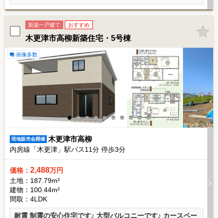
新築一戸建て
おすすめ
木更津市高柳新築住宅・5号棟
画像多数
木更津市高柳
現地販売会開催
内房線「木更津」駅バス
11
分 停歩
3
分
2,488
価格：
万円
土地：187.79m²
建物：100.44m²
間取：4LDK
耐震 制震の安心住宅です♪ 大型バルコニーです♪ カースペー