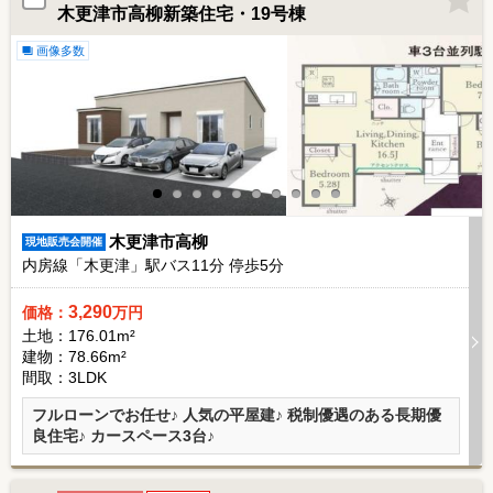
木更津市高柳新築住宅・19号棟
画像多数
木更津市高柳
現地販売会開催
内房線「木更津」駅バス
11
分 停歩
5
分
3,290
価格：
万円
土地：176.01m²
建物：78.66m²
間取：3LDK
フルローンでお任せ♪ 人気の平屋建♪ 税制優遇のある長期優
良住宅♪ カースペース3台♪