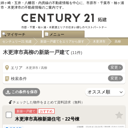
姉ヶ崎・五井・八幡宿・内房線の不動産情報を中心に、市原市・千葉市・袖ヶ浦
市・木更津市の不動産情報のご案内です。
マイサーチ
メニュー
センチュリー21 拓建
新築一戸建てをエリアから探す
木更津市
高柳
木更津市高柳の新築一戸建て
(
11
件)
変更
エリア
木更津市 / 高柳
変更
検索条件
この条件を保存
チェックした物件をまとめて資料請求（無料）
新築一戸建て
おすすめ
木更津市高柳新築住宅・22号棟