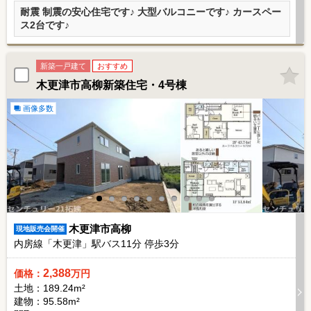
耐震 制震の安心住宅です♪ 大型バルコニーです♪ カースペー
ス2台です♪
新築一戸建て
おすすめ
木更津市高柳新築住宅・4号棟
画像多数
木更津市高柳
現地販売会開催
内房線「木更津」駅バス
11
分 停歩
3
分
2,388
価格：
万円
土地：189.24m²
建物：95.58m²