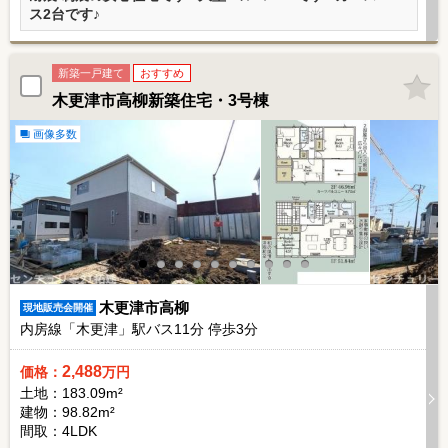
ス2台です♪
新築一戸建て
おすすめ
木更津市高柳新築住宅・3号棟
画像多数
木更津市高柳
現地販売会開催
内房線「木更津」駅バス
11
分 停歩
3
分
2,488
価格：
万円
土地：183.09m²
建物：98.82m²
間取：4LDK