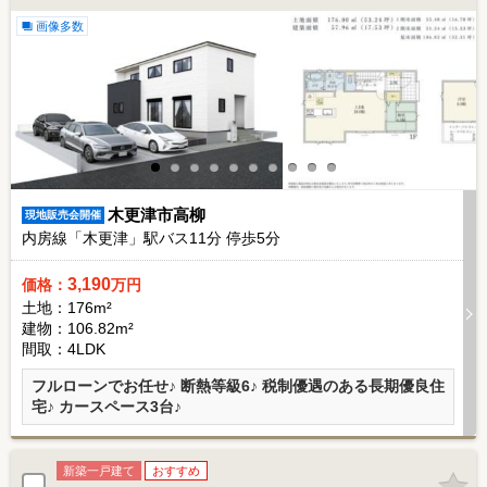
画像多数
木更津市高柳
現地販売会開催
内房線「木更津」駅バス
11
分 停歩
5
分
3,190
価格：
万円
土地：176m²
建物：106.82m²
間取：4LDK
フルローンでお任せ♪ 断熱等級6♪ 税制優遇のある長期優良住
宅♪ カースペース3台♪
新築一戸建て
おすすめ