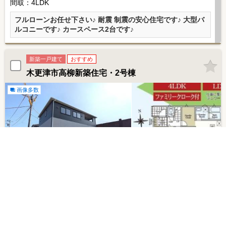
間取：4LDK
フルローンお任せ下さい♪ 耐震 制震の安心住宅です♪ 大型バ
ルコニーです♪ カースペース2台です♪
新築一戸建て
おすすめ
木更津市高柳新築住宅・2号棟
画像多数
木更津市高柳
現地販売会開催
内房線「木更津」駅バス
11
分 停歩
3
分
2,488
価格：
万円
土地：181.44m²