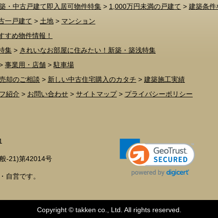
築・中古戸建て即入居可物件特集
>
1,000万円未満の戸建て
>
建築条件
古一戸建て
>
土地
>
マンション
すすめ物件情報！
特集
>
きれいなお部屋に住みたい！新築・築浅特集
>
事業用・店舗
>
駐車場
売却のご相談
>
新しい中古住宅購入のカタチ
>
建築施工実績
フ紹介
>
お問い合わせ
>
サイトマップ
>
プライバシーポリシー
1
21)第42014号
立・自営です。
Copyright © takken co., Ltd. All rights reserved.