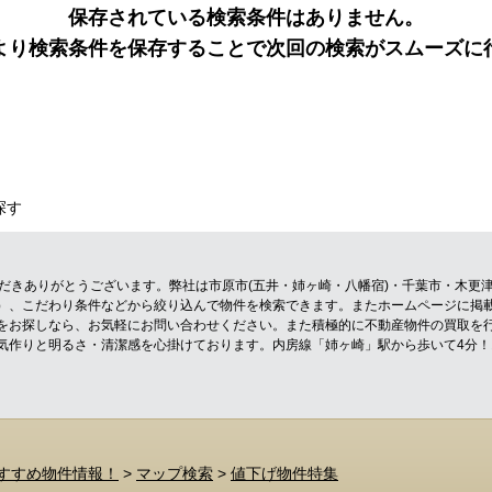
保存されている検索条件はありません。
より検索条件を保存することで次回の検索がスムーズに
探す
ただきありがとうございます。弊社は市原市(五井・姉ヶ崎・八幡宿)・千葉市・木更
）、こだわり条件などから絞り込んで物件を検索できます。またホームページに掲
をお探しなら、お気軽にお問い合わせください。また積極的に不動産物件の買取を
気作りと明るさ・清潔感を心掛けております。内房線「姉ヶ崎」駅から歩いて4分
すすめ物件情報！
>
マップ検索
>
値下げ物件特集