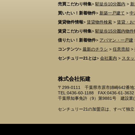
売買こだわり特集
>
駅徒歩10分圏内
>
新
買いたい！新着物件
>
新築一戸建て
>
中
賃貸物件情報
>
賃貸物件検索
>
賃貸・お
賃貸こだわり特集
>
駅徒歩15分圏内物件
借りたい！新着物件
>
アパマン・一戸建
コンテンツ
>
最新のチラシ
>
任意売却
>
センチュリー21とは
>
会社案内
>
スタッ
株式会社拓建
〒299-0111 千葉県市原市姉崎642番地
TEL:0436-60-1188 FAX:0436-61-3632
千葉県知事免許（9）第9881号 建設業(般-
センチュリー21の加盟店は、すべて独