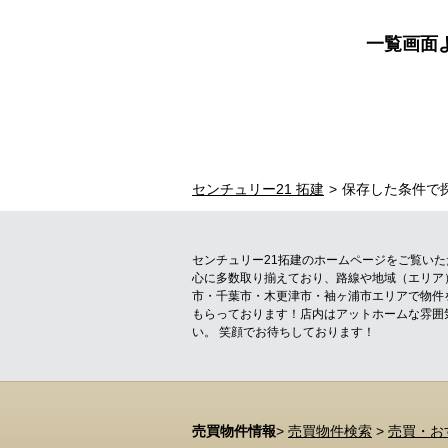
一覧画面
センチュリー21 拓建
保存した条件で
センチュリー21拓建のホームページをご覧い
心に多数取り揃えており、路線や地域（エリア
市・千葉市・木更津市・袖ヶ浦市エリアで物件
もらっております！店内はアットホームな雰囲
い。 笑顔でお待ちしております！
売買物件情報
>
売買物件検索
>
売買・お