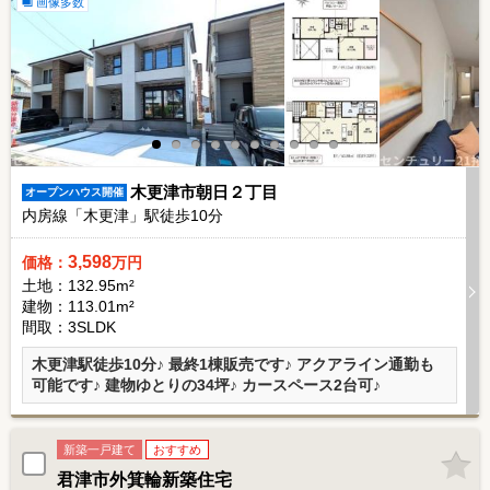
画像多数
木更津市朝日２丁目
オープンハウス開催
内房線「木更津」駅徒歩
10
分
3,598
価格：
万円
土地：132.95m²
建物：113.01m²
間取：3SLDK
木更津駅徒歩10分♪ 最終1棟販売です♪ アクアライン通勤も
可能です♪ 建物ゆとりの34坪♪ カースペース2台可♪
新築一戸建て
おすすめ
君津市外箕輪新築住宅