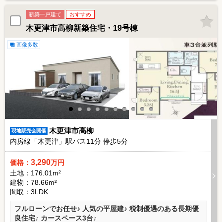
新築一戸建て
おすすめ
木更津市高柳新築住宅・19号棟
画像多数
木更津市高柳
現地販売会開催
内房線「木更津」駅バス
11
分 停歩
5
分
3,290
価格：
万円
土地：176.01m²
建物：78.66m²
間取：3LDK
フルローンでお任せ♪ 人気の平屋建♪ 税制優遇のある長期優
良住宅♪ カースペース3台♪