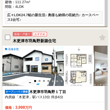
建物：111.27m²
間取：4LDK
広々LDK24.7帖の新生活♪ 奥様も納得の収納力♪ カースペー
ス3台可♪
新築一戸建て
おすすめ
木更津市羽鳥野新築住宅
画像多数
木更津市羽鳥野１丁目
オープンハウス開催
内房線「木更津」駅バス
13
分 停歩
6
分
3,998
価格：
万円