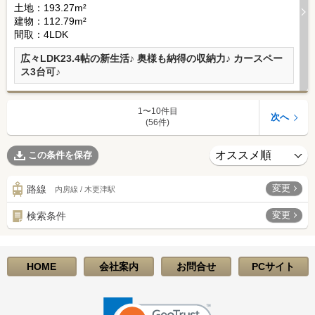
土地：193.27m²
建物：112.79m²
間取：4LDK
広々LDK23.4帖の新生活♪ 奥様も納得の収納力♪ カースペー
ス3台可♪
1〜10件目
次へ
(56件)
この条件を保存
変更
路線
内房線 / 木更津駅
変更
検索条件
HOME
会社案内
お問合せ
PCサイト