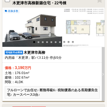
木更津市高柳新築住宅・22号棟
画像多数
木更津市高柳
現地販売会開催
内房線「木更津」駅バス
11
分 停歩
5
分
3,190
価格：
万円
土地：176.01m²
建物：102.67m²
間取：4LDK
フルローンでお任せ♪ 断熱等級6♪ 税制優遇のある長期優良住
宅♪ カースペース3台♪