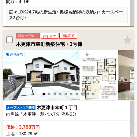
間取：4LDK
広々LDK24.7帖の新生活♪ 奥様も納得の収納力♪ カースペー
ス3台可♪
新築一戸建て
おすすめ
価格変更
木更津市幸町新築住宅・3号棟
画像多数
木更津市幸町１丁目
オープンハウス開催
内房線「木更津」駅バス
7
分 停歩
5
分
3,798
価格：
万円
土地：180.29m²