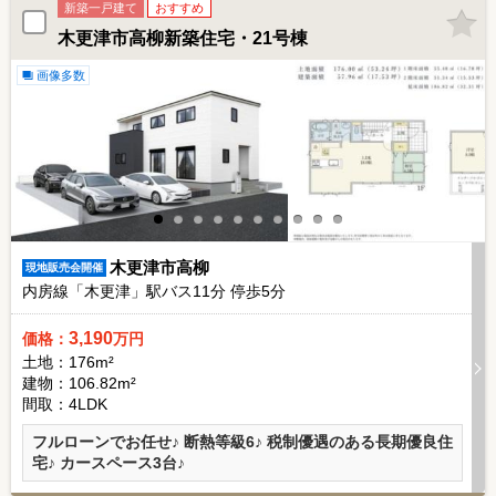
新築一戸建て
おすすめ
木更津市高柳新築住宅・21号棟
画像多数
木更津市高柳
現地販売会開催
内房線「木更津」駅バス
11
分 停歩
5
分
3,190
価格：
万円
土地：176m²
建物：106.82m²
間取：4LDK
フルローンでお任せ♪ 断熱等級6♪ 税制優遇のある長期優良住
宅♪ カースペース3台♪