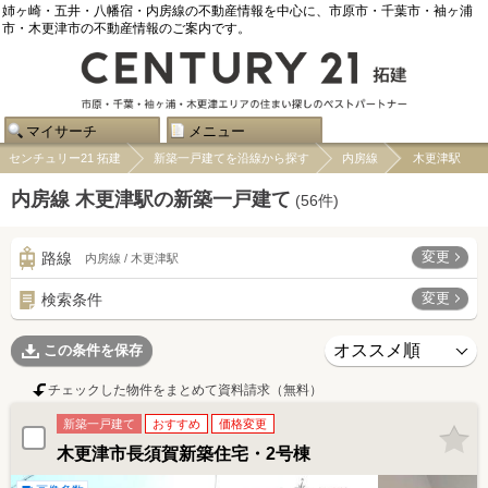
姉ヶ崎・五井・八幡宿・内房線の不動産情報を中心に、市原市・千葉市・袖ヶ浦
市・木更津市の不動産情報のご案内です。
マイサーチ
メニュー
センチュリー21 拓建
新築一戸建てを沿線から探す
内房線
木更津駅
内房線 木更津駅の新築一戸建て
(
56
件)
変更
路線
内房線 / 木更津駅
変更
検索条件
この条件を保存
チェックした物件をまとめて資料請求（無料）
新築一戸建て
おすすめ
価格変更
木更津市長須賀新築住宅・2号棟