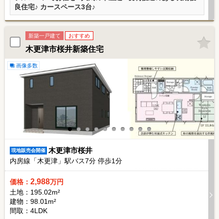
良住宅♪ カースペース3台♪
新築一戸建て
おすすめ
木更津市桜井新築住宅
画像多数
木更津市桜井
現地販売会開催
内房線「木更津」駅バス
7
分 停歩
1
分
2,988
価格：
万円
土地：195.02m²
建物：98.01m²
間取：4LDK