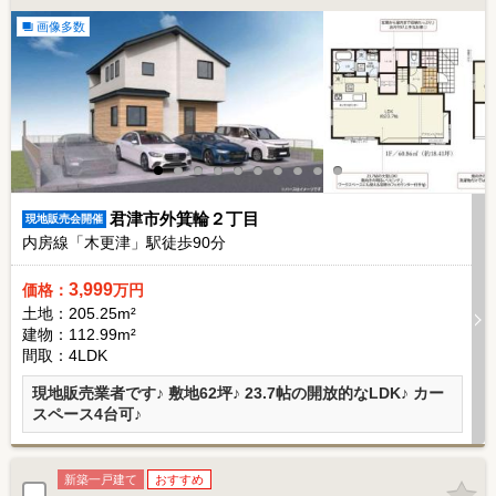
画像多数
君津市外箕輪２丁目
現地販売会開催
内房線「木更津」駅徒歩
90
分
3,999
価格：
万円
土地：205.25m²
建物：112.99m²
間取：4LDK
現地販売業者です♪ 敷地62坪♪ 23.7帖の開放的なLDK♪ カー
スペース4台可♪
新築一戸建て
おすすめ