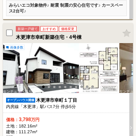
みらいエコ対象物件♪ 耐震 制震の安心住宅です♪ カースペー
ス2台可♪
新築一戸建て
おすすめ
価格変更
木更津市幸町新築住宅・4号棟
画像多数
木更津市幸町１丁目
オープンハウス開催
内房線「木更津」駅バス
7
分 停歩
5
分
3,798
価格：
万円
土地：182.16m²
建物：111.27m²