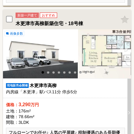
新築一戸建て
おすすめ
木更津市高柳新築住宅・18号棟
画像多数
木更津市高柳
現地販売会開催
内房線「木更津」駅バス
11
分 停歩
5
分
3,290
価格：
万円
土地：176m²
建物：78.66m²
間取：3LDK
フルローンでお任せ♪ 人気の平屋建♪ 税制優遇のある長期優