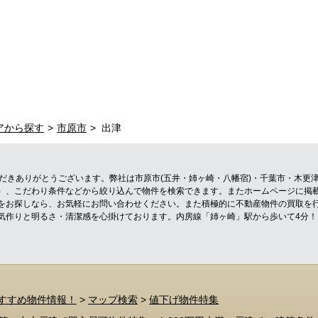
アから探す
市原市
出津
ただきありがとうございます。弊社は市原市(五井・姉ヶ崎・八幡宿)・千葉市・木更
）、こだわり条件などから絞り込んで物件を検索できます。またホームページに掲
をお探しなら、お気軽にお問い合わせください。また積極的に不動産物件の買取を
気作りと明るさ・清潔感を心掛けております。内房線「姉ヶ崎」駅から歩いて4分
すすめ物件情報！
>
マップ検索
>
値下げ物件特集