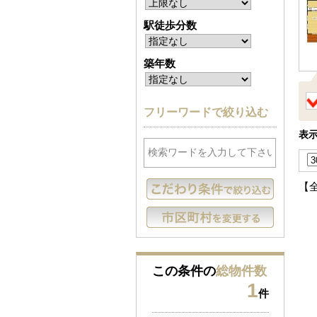
駅徒歩分数
築年数
フリーワードで絞り込む
表
【
この条件の
総物件数
1
件