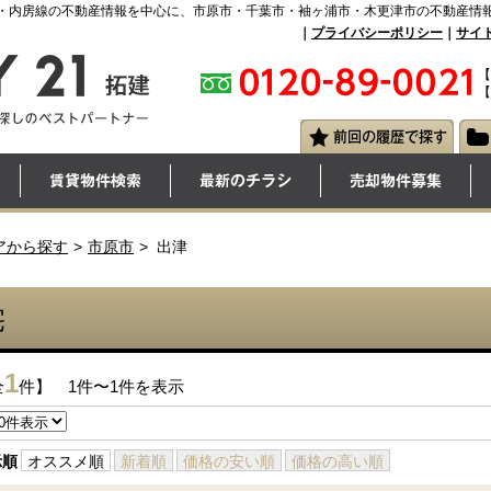
・内房線の不動産情報を中心に、市原市・千葉市・袖ヶ浦市・木更津市の不動産情
｜
プライバシーポリシー
｜
サイ
【
【
アから探す
市原市
出津
宅
1
全
件】 1件〜1件を表示
示順
オススメ順
新着順
価格の安い順
価格の高い順