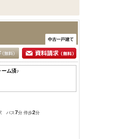
ーム済♪
7
2
駅 バス
分 停歩
分