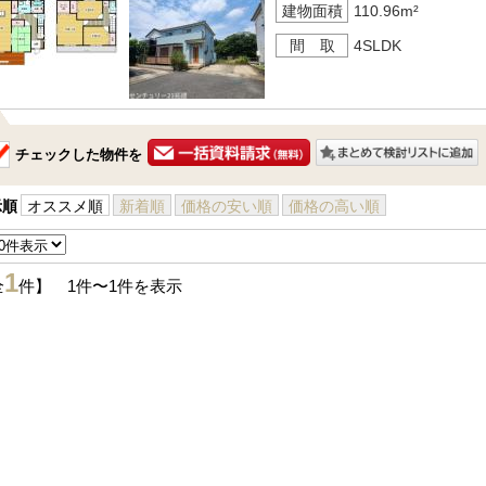
建物面積
110.96m²
間 取
4SLDK
チェックした物件を
示順
オススメ順
新着順
価格の安い順
価格の高い順
1
全
件】 1件〜1件を表示