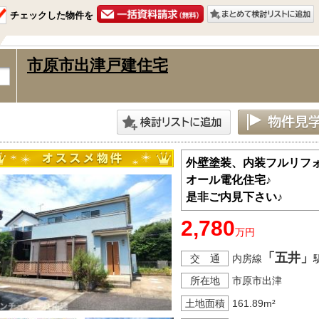
チェックした物件を
市原市出津戸建住宅
外壁塗装、内装フルリフォ
オール電化住宅♪
是非ご内見下さい♪
2,780
万円
「五井」
交 通
内房線
所在地
市原市出津
土地面積
161.89m²