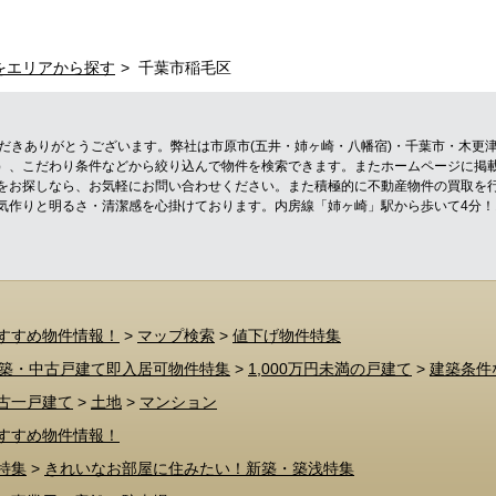
をエリアから探す
千葉市稲毛区
ただきありがとうございます。弊社は市原市(五井・姉ヶ崎・八幡宿)・千葉市・木更
）、こだわり条件などから絞り込んで物件を検索できます。またホームページに掲
をお探しなら、お気軽にお問い合わせください。また積極的に不動産物件の買取を
気作りと明るさ・清潔感を心掛けております。内房線「姉ヶ崎」駅から歩いて4分
すすめ物件情報！
>
マップ検索
>
値下げ物件特集
築・中古戸建て即入居可物件特集
>
1,000万円未満の戸建て
>
建築条件
古一戸建て
>
土地
>
マンション
すすめ物件情報！
特集
>
きれいなお部屋に住みたい！新築・築浅特集