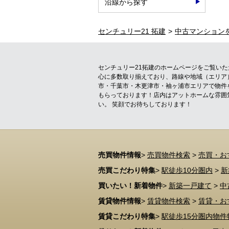
沿線から探す
センチュリー21 拓建
中古マンション
センチュリー21拓建のホームページをご覧い
心に多数取り揃えており、路線や地域（エリア
市・千葉市・木更津市・袖ヶ浦市エリアで物件
もらっております！店内はアットホームな雰囲
い。 笑顔でお待ちしております！
売買物件情報
>
売買物件検索
>
売買・お
売買こだわり特集
>
駅徒歩10分圏内
>
新
買いたい！新着物件
>
新築一戸建て
>
中
賃貸物件情報
>
賃貸物件検索
>
賃貸・お
賃貸こだわり特集
>
駅徒歩15分圏内物件