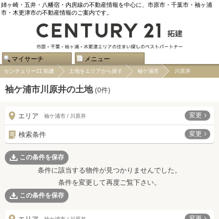
姉ヶ崎・五井・八幡宿・内房線の不動産情報を中心に、市原市・千葉市・袖ヶ浦
市・木更津市の不動産情報のご案内です。
マイサーチ
メニュー
センチュリー21 拓建
土地をエリアから探す
袖ケ浦市
川原井
袖ケ浦市川原井の土地
(
0
件)
変更
エリア
袖ケ浦市 / 川原井
変更
検索条件
この条件を保存
条件に該当する物件が見つかりませんでした。
条件を変更して再度ご覧下さい。
この条件を保存
変更