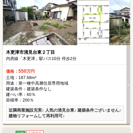
木更津市清見台東２丁目
内房線「木更津」駅バス
10
分 停歩
2
分
550
価格：
万円
土地：187.68m²
用途：第一種中高層住居専用地域
建築条件：
建築条件なし
建ぺい率：60％
容積率：200％
近隣商業施設充実♪ 人気の清見台東♪ 建築条件ございません♪
建物リフォームして再利用可♪