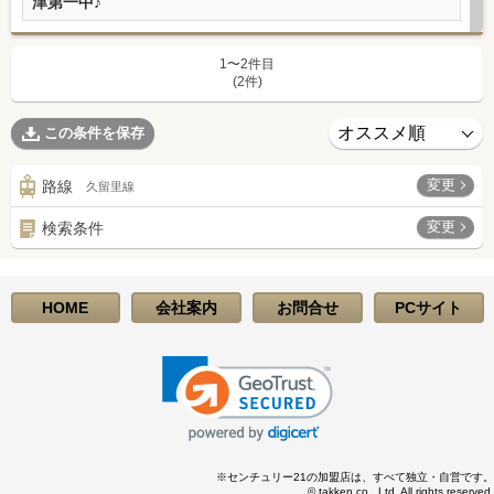
津第一中♪
1〜2件目
(2件)
この条件を保存
変更
路線
久留里線
変更
検索条件
HOME
会社案内
お問合せ
PCサイト
※センチュリー21の加盟店は、すべて独立・自営です。
© takken co., Ltd. All rights reserved.