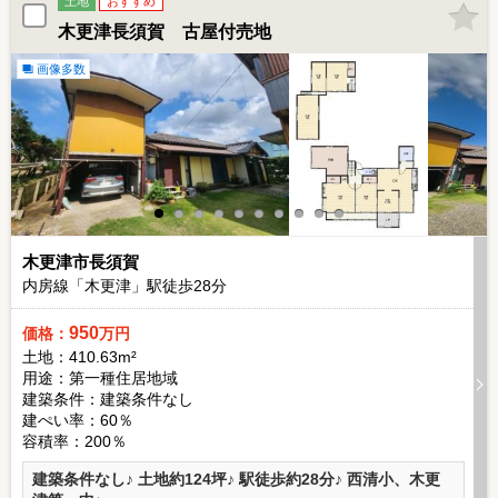
土地
おすすめ
木更津長須賀 古屋付売地
画像多数
木更津市長須賀
内房線「木更津」駅徒歩
28
分
950
価格：
万円
土地：410.63m²
用途：第一種住居地域
建築条件：
建築条件なし
建ぺい率：60％
容積率：200％
建築条件なし♪ 土地約124坪♪ 駅徒歩約28分♪ 西清小、木更