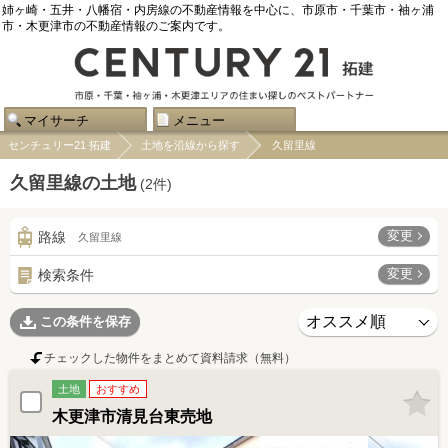
姉ヶ崎・五井・八幡宿・内房線の不動産情報を中心に、市原市・千葉市・袖ヶ浦
市・木更津市の不動産情報のご案内です。
マイサーチ
メニュー
センチュリー21 拓建
土地を沿線から探す
久留里線
久留里線の土地
(
2
件)
変更
路線
久留里線
変更
検索条件
この条件を保存
チェックした物件をまとめて資料請求（無料）
土地
おすすめ
木更津市清見台東売地