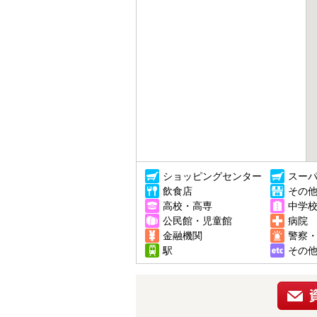
ショッピングセンター
スー
飲食店
その
高校・高専
中学
公民館・児童館
病院
金融機関
警察
駅
その