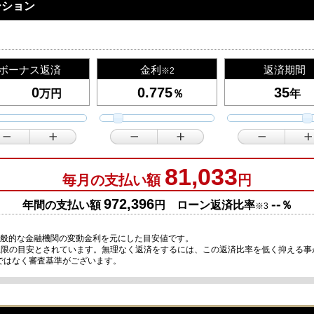
ーション
ボーナス返済
金利
返済期間
※2
万円
％
年
81,033
毎月の支払い額
円
972,396
--
年間の支払い額
円 ローン返済比率
％
※3
一般的な金融機関の変動金利を元にした目安値です。
が上限の目安とされています。無理なく返済をするには、この返済比率を低く抑える
ではなく審査基準がございます。