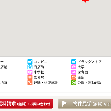
パー
コンビニ
ドラッグストア
他店舗
商店街
大学
校
小学校
保育園
郵便局
役所
・消防
趣味・娯楽施設
公園・運動施設
他