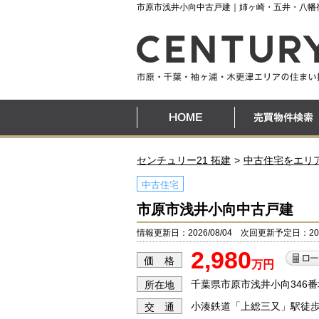
市原市浅井小向中古戸建｜姉ヶ崎・五井・八幡
センチュリー21 拓建
中古住宅をエリ
中古住宅
市原市浅井小向中古戸建
情報更新日：2026/08/04 次回更新予定日：2026
2,980
価 格
万円
千葉県市原市浅井小向346番
所在地
小湊鉄道「上総三又」駅徒歩
交 通