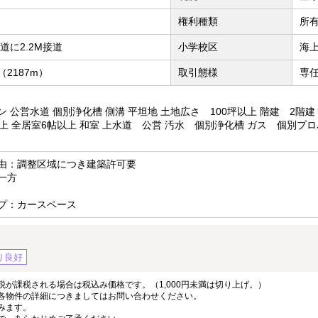
権利種類
所
公道に2.2M接道
小学校区
海上
2187m）
取引態様
専
 公営水道 個別浄化槽 側溝 平坦地 土地広さ 100坪以上 階建 2階建
以上 全居室6帖以上 和室 上水道 公営 汚水 個別浄化槽 ガス 個別プ
由：調整区域につき建築許可要
一方
プ：カースペース
り良好
が課税される場合は税込み価格です。（1,000円未満は切り上げ。）
各物件の詳細につきましてはお問い合わせください。
みます。