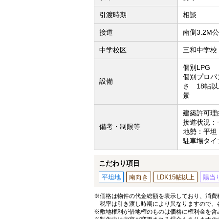
引渡時期
相談
接道
南側3.2M
中学校区
三和中学校（
個別LPG
個別プロパン
設備
さ 18帖
景
建築許可理
接道状況：
備考・制限等
地勢：平坦
駐車場タイ
こだわり項目
平坦地
南向き
LDK15帖以上
陽当
※価格は物件の代金総額を表示しており、消費税
税率は引き渡し時期により異なりますので、
※敷地権利が借地権のものは価格に権利金を含