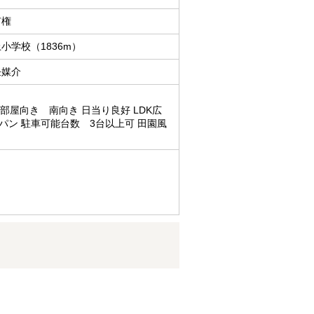
有権
小学校（1836m）
任媒介
 部屋向き 南向き 日当り良好 LDK広
ロパン 駐車可能台数 3台以上可 田園風