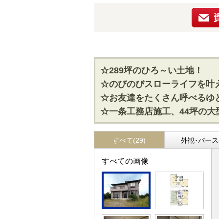
☆289坪のひろ～い土地！
☆のびのびスローライフを叶
☆お友達をたくさん呼べるゆ
☆一条工務店施工、44坪の大
すべて(29)
外観･パース(
すべての画像