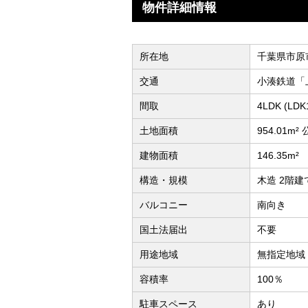
物件詳細情報
所在地
千葉県市原
交通
小湊鉄道「
間取
4LDK (L
土地面積
954.01m²
建物面積
146.35m²
構造・規模
木造 2階建
バルコニー
南向き
国土法届出
不要
用途地域
無指定地域
容積率
100％
駐車スペース
あり