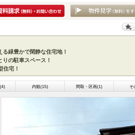
える緑豊かで閑静な住宅地！
とりの駐車スペース！
型住宅！
4)
内観(15)
間取・区画(1)
そ