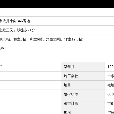
市浅井小向346番地1
上総三又」駅徒歩21分
DK18.5帖、和室8帖、和室6帖、洋室12帖、洋室12.5帖)
 公簿
て
築年月
19
施工会社
一
地目
宅
建ぺい率
60
都市計画
市
現況
空