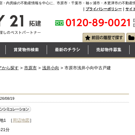
宿・内房線の不動産情報を中心に、市原市・千葉市・袖ヶ浦市・木更津市の不動産
｜
プライバシーポリシー
｜
サイ
【
【
アから探す
市原市
浅井小向
市原市浅井小向中古戸建
/08/19
地1
［
周辺地図
］
21分