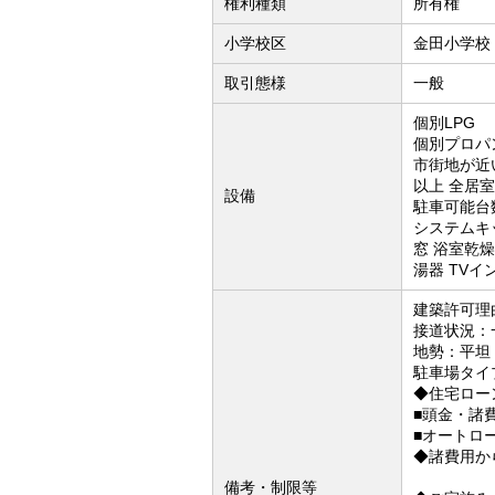
権利種類
所有権
小学校区
金田小学校（
取引態様
一般
個別LPG
個別プロパ
市街地が近い
以上 全居
設備
駐車可能台
システムキ
窓 浴室乾
湯器 TV
建築許可理
接道状況：
地勢：平坦
駐車場タイ
◆住宅ロー
■頭金・諸
■オートロ
◆諸費用か
備考・制限等