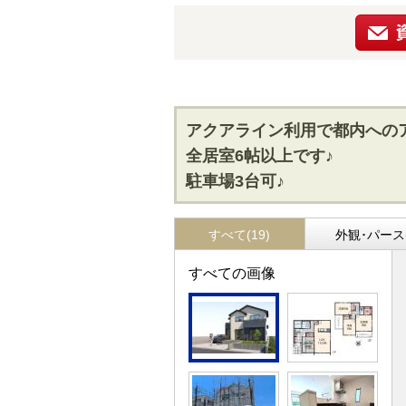
アクアライン利用で都内への
全居室6帖以上です♪
駐車場3台可♪
すべて(19)
外観･パース(
すべての画像