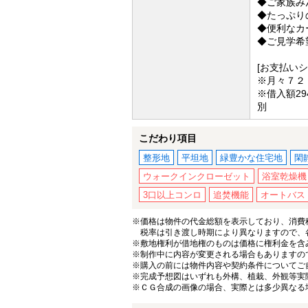
◆ご家族み
◆たっぷり
◆便利なカ
◆ご見学希
[お支払い
※月々７２
※借入額29
別
こだわり項目
整形地
平坦地
緑豊かな住宅地
閑
ウォークインクローゼット
浴室乾燥機
3口以上コンロ
追焚機能
オートバス
※価格は物件の代金総額を表示しており、消費税
税率は引き渡し時期により異なりますので、
※敷地権利が借地権のものは価格に権利金を含
※制作中に内容が変更される場合もありますの
※購入の前には物件内容や契約条件についてご
※完成予想図はいずれも外構、植栽、外観等実
※ＣＧ合成の画像の場合、実際とは多少異なる