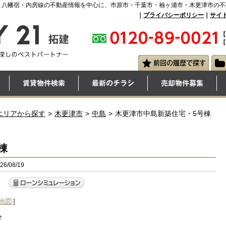
・八幡宿・内房線の不動産情報を中心に、市原市・千葉市・袖ヶ浦市・木更津市の不
｜
プライバシーポリシー
｜
サイ
【
【
エリアから探す
木更津市
中島
木更津市中島新築住宅・5号棟
棟
/08/19
）
地図
］
分