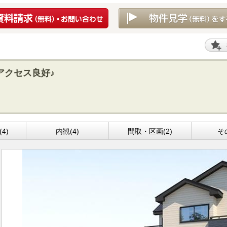
アクセス良好♪
4)
内観(4)
間取・区画(2)
そ