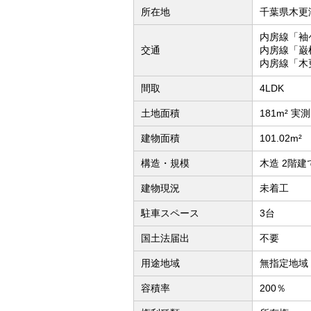
所在地
千葉県木更
内房線「袖
交通
内房線「巌
内房線「木
間取
4LDK
土地面積
181m² 実測
建物面積
101.02m²
構造・規模
木造 2階建
建物現況
未着工
駐車スペース
3台
国土法届出
不要
用途地域
無指定地域
容積率
200％