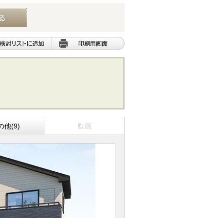
の他(9)
動画