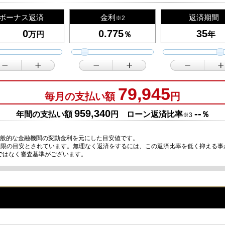
ボーナス返済
金利
返済期間
※2
万円
％
年
79,945
毎月の支払い額
円
959,340
--
年間の支払い額
円 ローン返済比率
％
※3
一般的な金融機関の変動金利を元にした目安値です。
が上限の目安とされています。無理なく返済をするには、この返済比率を低く抑える
ではなく審査基準がございます。