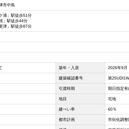
津市中島
ケ浦」駅徒歩51分
根」駅徒歩44分
更津」駅徒歩87分
て
築年・入居
2026年9月
建築確認番号
第25UDI1
引渡時期
期日指定有(
地目
宅地
建ぺい率
60％
都市計画
市街化調整