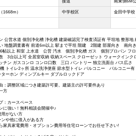
接道
南東側6M
1668m）
中学校区
金田中学校（
ン 公営水道 個別浄化槽 浄化槽 建築確認完了検査済証有 平坦地 整形地
 地盤調査書有 前道6m以上 駅まで平坦 階建 2階建 部屋向き 南向き 
室6帖以上 和室 上水道 公営 汚水 個別浄化槽 ガス 個別プロパン フ
数 3台以上可 全居室収納 収納スペース クローゼット ウォークインク
ッチン ガスコンロ コンロ口数 三口 パントリー 独立洗面台 バス広さ 
燥機 トイレ2ヶ所 温水洗浄便座 節水型トイレ バルコニー バルコニー有
インターホン ディンプルキー ダブルロックドア
由：調整区域につき建築許可要。建築主の許可要件あり
一方
プ：カースペース
ンに強い！無料相談会開催中♪
費用がない方
ーンや他に借入がある方
ら家具家電費用・オプション費用等住宅ローンでお任せ下さい!