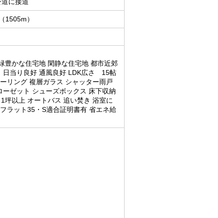
公道に接道
1505m）
 緑豊かな住宅地 閑静な住宅地 都市近郊
日当り良好 通風良好 LDK広さ 15帖
ローリング 複層ガラス シャッター雨戸
ローゼット シューズボックス 床下収納
1坪以上 オートバス 追い焚き 浴室に
 フラット35・S適合証明書有 省エネ給