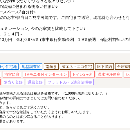
んながゆったりくつろげる広々リビング♪
の陽光に包まれる明るい住まい♪
ースペース3台分付♪
望のお客様!当日ご見学可能です。ご自宅まで送迎、現地待ち合わせも
シュミレーション] 今のお家賃と比較して下さい♪
，６１４円～
40万円 金利0.875％ (市中銀行変動金利 1.9％優遇 保証料前払いの場
静な住宅地
地盤調査済
南向き
省エネ・エコ住宅
床下収納
全居室
浴室に窓
TVモニタ付インターホン
トイレ2ヶ所
温水洗浄便座
シ
陽当り良好
通風良好
フラット35・S適合証明書
が課税される場合は税込み価格です。（1,000円未満は切り上げ。）
各物件の詳細につきましてはお問い合わせください。
みます。
で、あらかじめご了承ください。
自身で十分な確認をしていただくようにお願いいたします。
際のものとは多少異なることがあります。
場合があります。