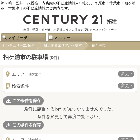
姉ヶ崎・五井・八幡宿・内房線の不動産情報を中心に、市原市・千葉市・袖ヶ浦
市・木更津市の不動産情報のご案内です。
マイサーチ
メニュー
センチュリー21 拓建
駐車場をエリアから探す
袖ケ浦市
袖ケ浦市の駐車場
(
0
件)
変更
エリア
袖ケ浦市
変更
検索条件
この条件を保存
条件に該当する物件が見つかりませんでした。
条件を変更して再度ご覧下さい。
この条件を保存
変更