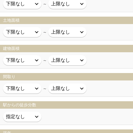
～
土地面積
～
建物面積
～
間取り
～
駅からの徒歩分数