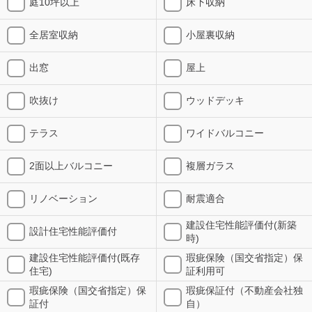
庭10坪以上
床下収納
全居室収納
小屋裏収納
出窓
屋上
吹抜け
ウッドデッキ
テラス
ワイドバルコニー
2面以上バルコニー
複層ガラス
リノベーション
耐震適合
建設住宅性能評価付(新築
設計住宅性能評価付
時)
建設住宅性能評価付(既存
瑕疵保険（国交省指定）保
住宅)
証利用可
瑕疵保険（国交省指定）保
瑕疵保証付（不動産会社独
証付
自）