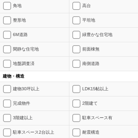
角地
高台
整形地
平坦地
6M道路
緑豊かな住宅地
閑静な住宅地
前面棟無
地盤調査済
南側道路
建物・構造
建物30坪以上
LDK15帖以上
完成物件
2階建て
3階建以上
駐車スペース有
駐車スペース2台以上
耐震構造