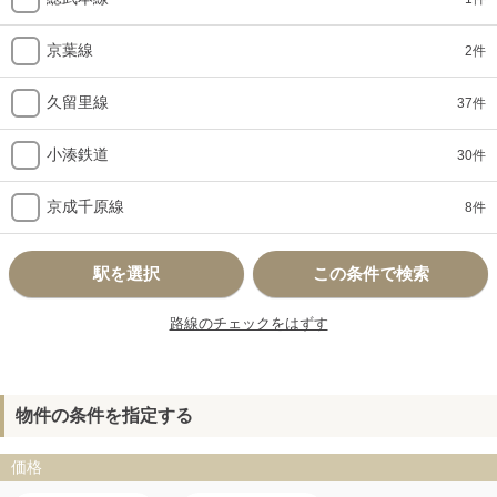
京葉線
2件
久留里線
37件
小湊鉄道
30件
京成千原線
8件
駅を選択
この条件で検索
路線のチェックをはずす
物件の条件を指定する
価格