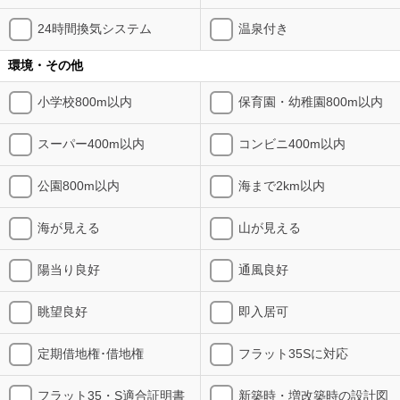
24時間換気システム
温泉付き
環境・その他
小学校800m以内
保育園・幼稚園800m以内
スーパー400m以内
コンビニ400m以内
公園800m以内
海まで2km以内
海が見える
山が見える
陽当り良好
通風良好
眺望良好
即入居可
定期借地権･借地権
フラット35Sに対応
フラット35・S適合証明書
新築時・増改築時の設計図