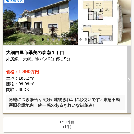
画像多数
大網白里市季美の森南１丁目
外房線「大網」駅バス
6
分 停歩
5
分
1,890
価格：
万円
土地：183.2m²
建物：99.99m²
間取：3LDK
角地につき陽当り良好♪ 建物きれいにお使いです♪ 東急不動
産旧分譲地内・統一感のあるきれいな街並み♪
1〜1件目
(1件)