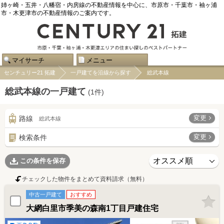
姉ヶ崎・五井・八幡宿・内房線の不動産情報を中心に、市原市・千葉市・袖ヶ浦
市・木更津市の不動産情報のご案内です。
マイサーチ
メニュー
センチュリー21 拓建
一戸建てを沿線から探す
総武本線
総武本線の一戸建て
(
1
件)
変更
路線
総武本線
変更
検索条件
この条件を保存
チェックした物件をまとめて資料請求（無料）
中古一戸建て
おすすめ
大網白里市季美の森南1丁目戸建住宅