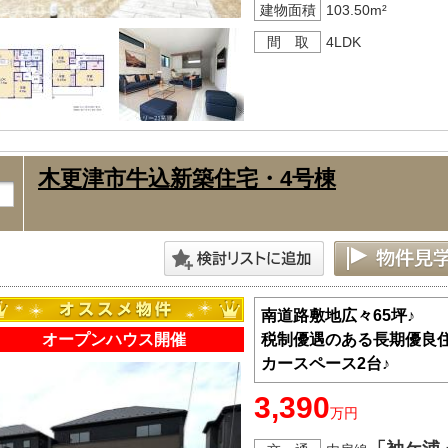
建物面積
103.50m²
間 取
4LDK
木更津市牛込新築住宅・4号棟
南道路敷地広々65坪♪
オープンハウス開催
税制優遇のある長期優良住
カースペース2台♪
3,390
万円