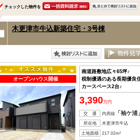
チェックした物件を
木更津市牛込新築住宅・3号棟
南道路敷地広々65坪♪
オープンハウス開催
税制優遇のある長期優良住
カースペース2台♪
3,390
万円
「袖ケ浦
交 通
内房線
所在地
木更津市牛込
土地面積
217.02m²