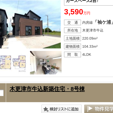
カースペース2台♪
3,590
万円
「袖ケ浦
交 通
内房線
所在地
木更津市牛込
土地面積
220.09m²
建物面積
104.33m²
間 取
4LDK
木更津市牛込新築住宅・8号棟