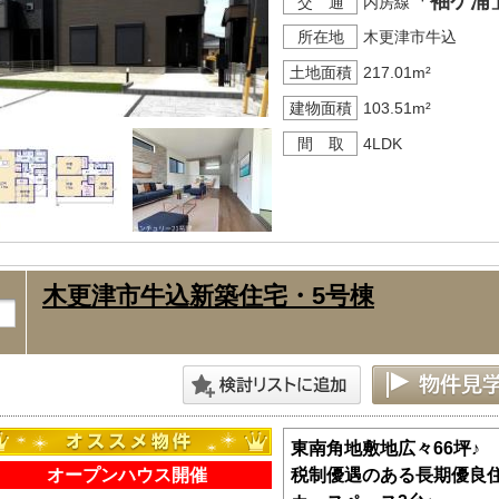
「袖ケ浦
交 通
内房線
所在地
木更津市牛込
土地面積
217.01m²
建物面積
103.51m²
間 取
4LDK
木更津市牛込新築住宅・5号棟
東南角地敷地広々66坪♪
オープンハウス開催
税制優遇のある長期優良住