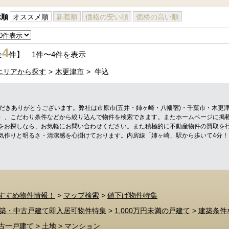
示順
オススメ順
新着順
価格の安い順
価格の高い順
4
全
件】 1件〜4件を表示
エリアから探す
木更津市
牛込
ただきありがとうございます。弊社は市原市(五井・姉ヶ崎・八幡宿)・千葉市・木更
）、こだわり条件などから絞り込んで物件を検索できます。またホームページに掲
をお探しなら、お気軽にお問い合わせください。また積極的に不動産物件の買取を
気作りと明るさ・清潔感を心掛けております。内房線「姉ヶ崎」駅から歩いて4分
すすめ物件情報！
>
マップ検索
>
値下げ物件特集
築・中古戸建て即入居可物件特集
>
1,000万円未満の戸建て
>
建築条件
古一戸建て
>
土地
>
マンション