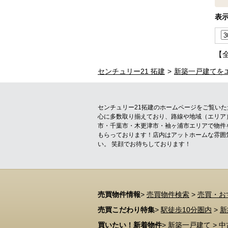
表
【
センチュリー21 拓建
新築一戸建てを
センチュリー21拓建のホームページをご覧い
心に多数取り揃えており、路線や地域（エリア
市・千葉市・木更津市・袖ヶ浦市エリアで物件
もらっております！店内はアットホームな雰囲
い。 笑顔でお待ちしております！
売買物件情報
>
売買物件検索
>
売買・お
売買こだわり特集
>
駅徒歩10分圏内
>
新
買いたい！新着物件
>
新築一戸建て
>
中