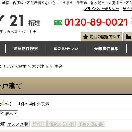
八幡宿・内房線の不動産情報を中心に、市原市・千葉市・袖ヶ浦市・木更津市の不
｜
プライバシーポリシー
｜
サイ
【
【
エリアから探す
木更津市
牛込
一戸建て
4
全
件】 1件〜4件を表示
示順
オススメ順
新着順
価格の安い順
価格の高い順