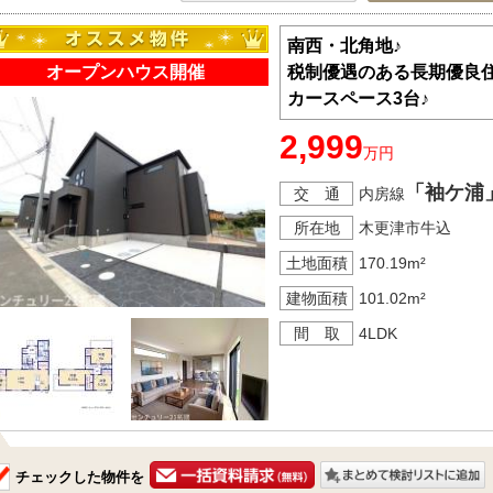
南西・北角地♪
オープンハウス開催
税制優遇のある長期優良住
カースペース3台♪
2,999
万円
「袖ケ浦
交 通
内房線
所在地
木更津市牛込
土地面積
170.19m²
建物面積
101.02m²
間 取
4LDK
チェックした物件を