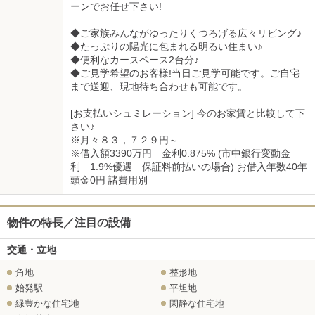
ーンでお任せ下さい!
◆ご家族みんながゆったりくつろげる広々リビング♪
◆たっぷりの陽光に包まれる明るい住まい♪
◆便利なカースペース2台分♪
◆ご見学希望のお客様!当日ご見学可能です。ご自宅
まで送迎、現地待ち合わせも可能です。
[お支払いシュミレーション] 今のお家賃と比較して下
さい♪
※月々８３，７２９円～
※借入額3390万円 金利0.875% (市中銀行変動金
利 1.9%優遇 保証料前払いの場合) お借入年数40年
頭金0円 諸費用別
物件の特長／注目の設備
交通・立地
角地
整形地
始発駅
平坦地
緑豊かな住宅地
閑静な住宅地