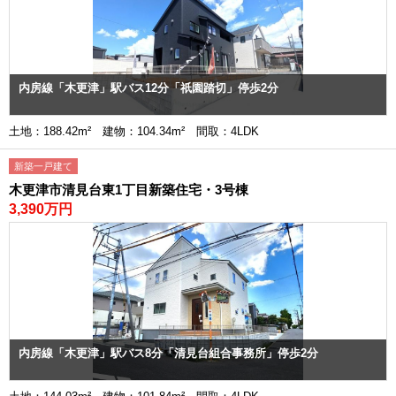
内房線「木更津」駅バス12分「祇園踏切」停歩2分
土地：188.42m² 建物：104.34m² 間取：4LDK
新築一戸建て
木更津市清見台東1丁目新築住宅・3号棟
3,390万円
内房線「木更津」駅バス8分「清見台組合事務所」停歩2分