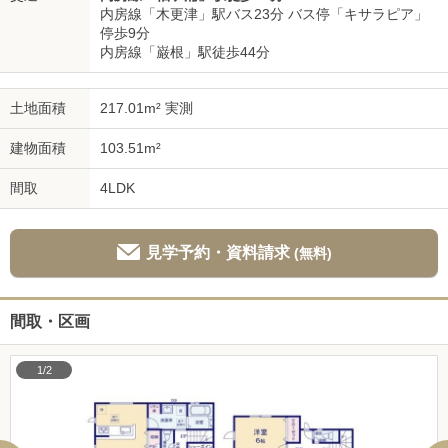
内房線「木更津」駅バス23分 バス停「キサラピア」
停歩9分
内房線「巌根」駅徒歩44分
土地面積
217.01m² 実測
建物面積
103.51m²
間取
4LDK
見学予約・資料請求
(無料)
間取・区画
1/2