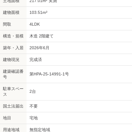
土地面積
217.01m² 実測
建物面積
103.51m²
間取
4LDK
構造・規模
木造 2階建て
築年・入居
2026年6月
建物現況
完成済
建築確認番
第HPA-25-14991-1号
号
駐車スペー
2台
ス
国土法届出
不要
地目
宅地
用途地域
無指定地域