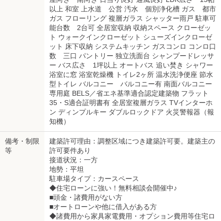
以上 和室 上水道 公営 汚水 個別浄化槽 ガス 都市
ガス フローリング 複層ガラス シャッター雨戸 駐車可
能台数 2台可 全居室収納 収納スペース クローゼッ
ト ウォークインクローゼット シューズインクローゼ
ット 床下収納 システムキッチン ガスコンロ コンロ口
数 三口 パントリー 独立洗面台 シャンプードレッサ
ー バス広さ 1坪以上 オートバス 追い焚き シャワー
浴室に窓 浴室乾燥機 トイレ2ヶ所 温水洗浄便座 節水
型トイレ バルコニー バルコニー有 南面バルコニー
専用庭 BELS／省エネ基準適合認定建築物 フラット
35・S適合証明書有 全居室複層ガラス TVインターホ
ン ディンプルキー ダブルロックドア 火災警報器（報
知機）
備考・制限
建築許可理由：調整区域につき建築許可要。建築主の
等
許可要件あり
接道状況：一方
地勢：平坦
駐車場タイプ：カースペース
◆住宅ローンに強い！無料相談会開催中♪
■頭金・諸費用がない方
■オートローンや他に借入がある方
◆諸費用から家具家電費用・オプション費用等住宅ロ