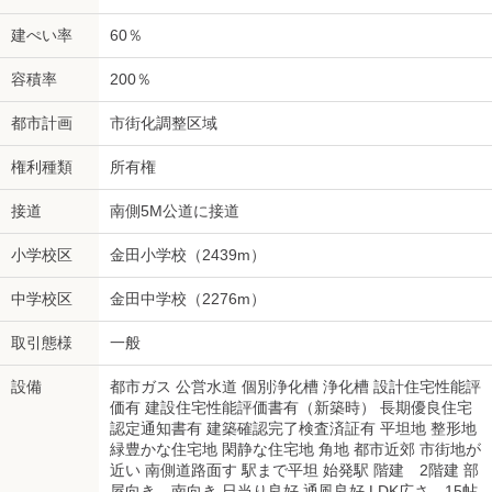
建ぺい率
60％
容積率
200％
都市計画
市街化調整区域
権利種類
所有権
接道
南側5M公道に接道
小学校区
金田小学校（2439m）
中学校区
金田中学校（2276m）
取引態様
一般
設備
都市ガス 公営水道 個別浄化槽 浄化槽 設計住宅性能評
価有 建設住宅性能評価書有（新築時） 長期優良住宅
認定通知書有 建築確認完了検査済証有 平坦地 整形地
緑豊かな住宅地 閑静な住宅地 角地 都市近郊 市街地が
近い 南側道路面す 駅まで平坦 始発駅 階建 2階建 部
屋向き 南向き 日当り良好 通風良好 LDK広さ 15帖