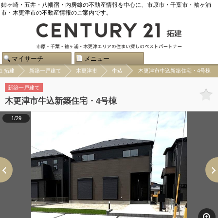
姉ヶ崎・五井・八幡宿・内房線の不動産情報を中心に、市原市・千葉市・袖ヶ浦
市・木更津市の不動産情報のご案内です。
マイサーチ
メニュー
1 拓建
新築一戸建て
木更津市
牛込
木更津市牛込新築住宅・4号棟
新築一戸建て
木更津市牛込新築住宅・4号棟
1/29