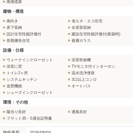
南側道路
建物・構造
南向き
省エネ・エコ住宅
床下収納
全居室収納
設計住宅性能評価付
建設住宅性能評価付(新築時)
長期優良住宅
複層ガラス
設備・仕様
ウォークインクローゼット
浴室乾燥機
浴室に窓
TVモニタ付インターホン
トイレ2ヶ所
温水洗浄便座
システムキッチン
3口以上コンロ
追焚機能
オートバス
シューズインクローゼット
環境・その他
陽当り良好
通風良好
フラット35・S適合証明書
物件更新
2026/08/04