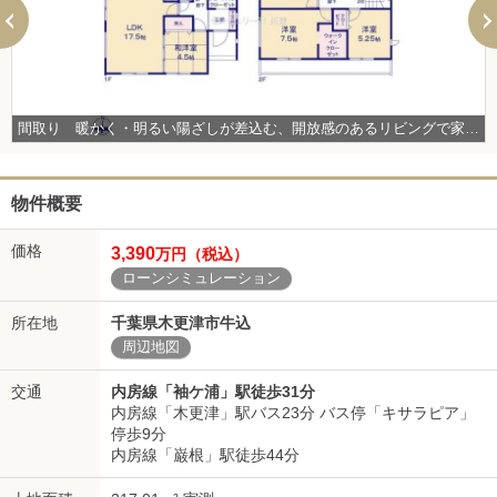
間取り 暖かく・明るい陽ざしが差込む、開放感のあるリビングで家族団らんステキな時間を♪ 図面と現況が異なる場合は現況優先とさせていただきます。
物件概要
価格
3,390
万円（税込）
ローンシミュレーション
所在地
千葉県木更津市牛込
周辺地図
交通
内房線「袖ケ浦」駅徒歩31分
内房線「木更津」駅バス23分 バス停「キサラピア」
停歩9分
内房線「巌根」駅徒歩44分