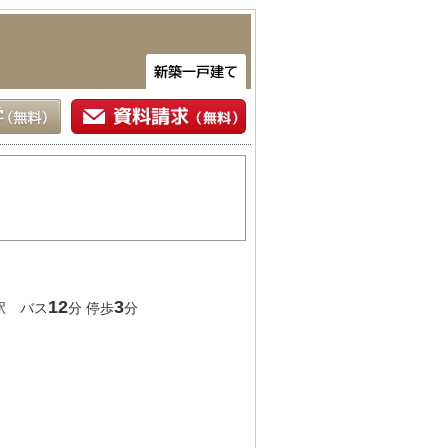
♪
12
3
駅 バス
分 停歩
分