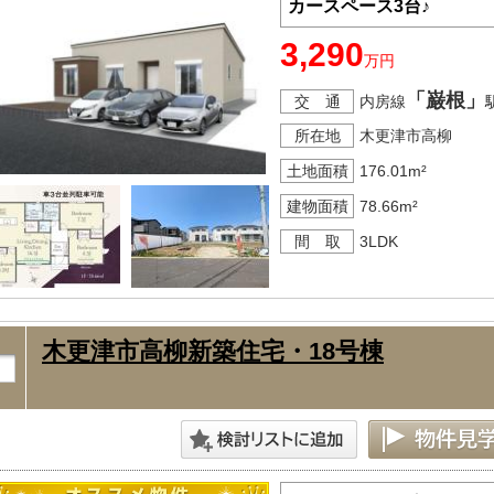
カースペース3台♪
3,290
万円
「巌根」
交 通
内房線
所在地
木更津市高柳
土地面積
176.01m²
建物面積
78.66m²
間 取
3LDK
木更津市高柳新築住宅・18号棟