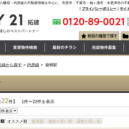
・八幡宿・内房線の不動産情報を中心に、市原市・千葉市・袖ヶ浦市・木更津市の不
｜
プライバシーポリシー
｜
サイ
【
【
沿線から探す
内房線
巌根駅
て
22
全
件】 1件〜22件を表示
示順
オススメ順
新着順
価格の安い順
価格の高い順