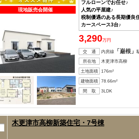
フルローンでお任せ♪
現地販売会開催
人気の平屋建♪
税制優遇のある長期優良住
カースペース3台♪
3,290
万円
「巌根」
交 通
内房線
所在地
木更津市高柳
土地面積
176m²
建物面積
78.66m²
間 取
3LDK
木更津市高柳新築住宅・7号棟