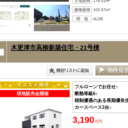
土地面積
176.01m²
建物面積
102.67m²
間 取
4LDK
木更津市高柳新築住宅・21号棟
フルローンでお任せ♪
現地販売会開催
断熱等級6♪
税制優遇のある長期優良住
カースペース3台♪
3,190
万円