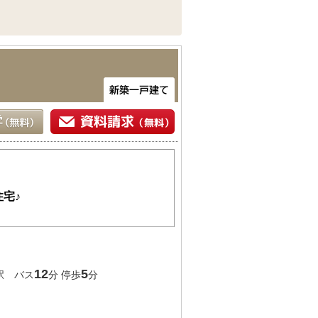
宅♪
12
5
駅 バス
分 停歩
分