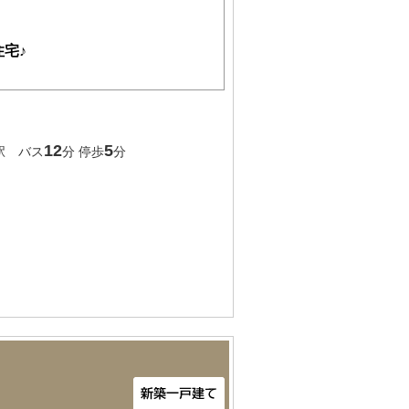
宅♪
12
5
駅 バス
分 停歩
分