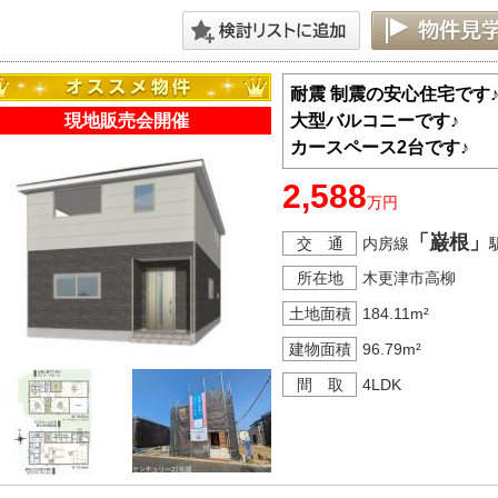
耐震 制震の安心住宅です
現地販売会開催
大型バルコニーです♪
カースペース2台です♪
2,588
万円
「巌根」
交 通
内房線
所在地
木更津市高柳
土地面積
184.11m²
建物面積
96.79m²
間 取
4LDK