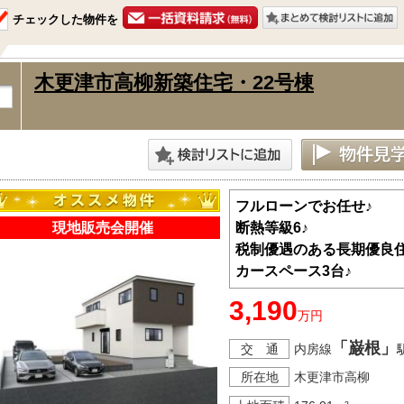
チェックした物件を
木更津市高柳新築住宅・22号棟
フルローンでお任せ♪
現地販売会開催
断熱等級6♪
税制優遇のある長期優良住
カースペース3台♪
3,190
万円
「巌根」
交 通
内房線
所在地
木更津市高柳