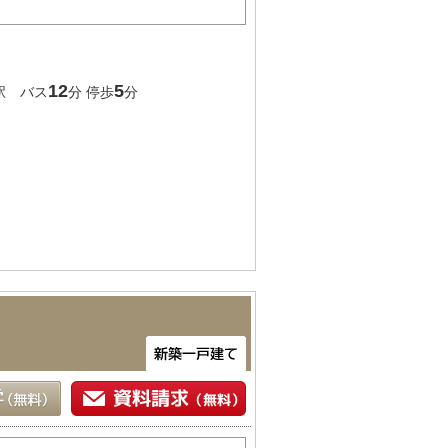
12
5
駅 バス
分 停歩
分