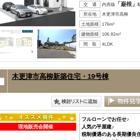
「巌根」
交 通
内房線
所在地
木更津市高柳
土地面積
176m²
建物面積
106.82m²
間 取
4LDK
木更津市高柳新築住宅・19号棟
フルローンでお任せ♪
現地販売会開催
人気の平屋建♪
税制優遇のある長期優良住