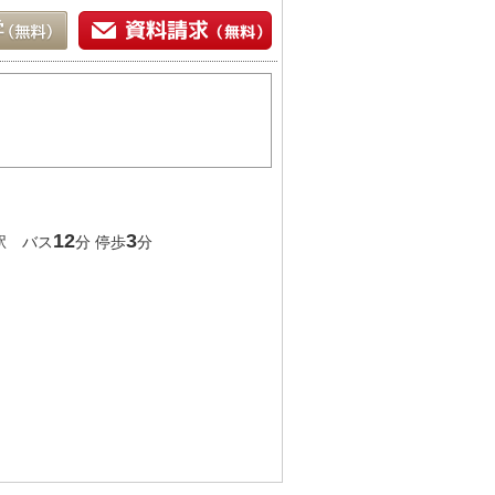
♪
12
3
駅 バス
分 停歩
分