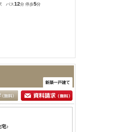
12
5
駅 バス
分 停歩
分
宅♪