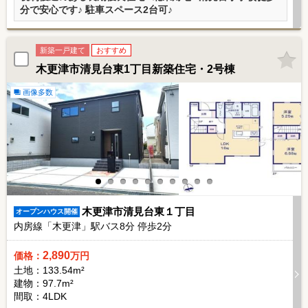
分で安心です♪ 駐車スペース2台可♪
新築一戸建て
おすすめ
木更津市清見台東1丁目新築住宅・2号棟
画像多数
木更津市清見台東１丁目
オープンハウス開催
内房線「木更津」駅バス
8
分 停歩
2
分
2,890
価格：
万円
土地：133.54m²
建物：97.7m²
間取：4LDK