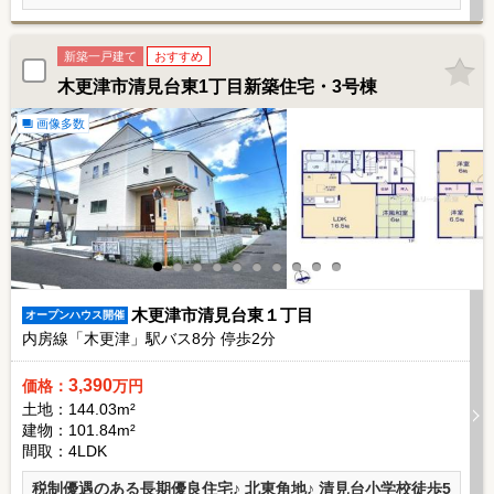
新築一戸建て
おすすめ
木更津市清見台東1丁目新築住宅・3号棟
画像多数
木更津市清見台東１丁目
オープンハウス開催
内房線「木更津」駅バス
8
分 停歩
2
分
3,390
価格：
万円
土地：144.03m²
建物：101.84m²
間取：4LDK
税制優遇のある長期優良住宅♪ 北東角地♪ 清見台小学校徒歩5