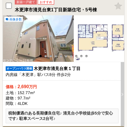
新築一戸建て
おすすめ
木更津市清見台東1丁目新築住宅・5号棟
画像多数
木更津市清見台東１丁目
オープンハウス開催
内房線「木更津」駅バス
8
分 停歩
2
分
2,690
価格：
万円
土地：152.77m²
建物：97.7m²
間取：4LDK
税制優遇のある長期優良住宅♪ 清見台小学校徒歩5分で安心
です♪ 駐車スペース2台可♪