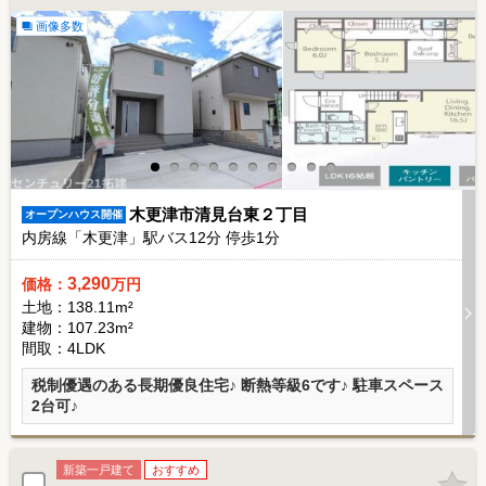
画像多数
木更津市清見台東２丁目
オープンハウス開催
内房線「木更津」駅バス
12
分 停歩
1
分
3,290
価格：
万円
土地：138.11m²
建物：107.23m²
間取：4LDK
税制優遇のある長期優良住宅♪ 断熱等級6です♪ 駐車スペース
2台可♪
新築一戸建て
おすすめ