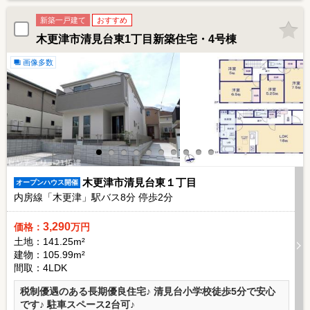
新築一戸建て
おすすめ
木更津市清見台東1丁目新築住宅・4号棟
画像多数
木更津市清見台東１丁目
オープンハウス開催
内房線「木更津」駅バス
8
分 停歩
2
分
3,290
価格：
万円
土地：141.25m²
建物：105.99m²
間取：4LDK
税制優遇のある長期優良住宅♪ 清見台小学校徒歩5分で安心
です♪ 駐車スペース2台可♪