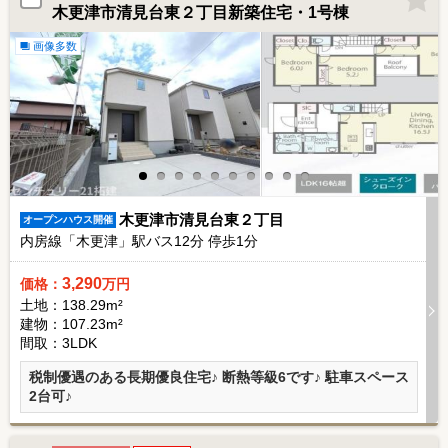
木更津市清見台東２丁目新築住宅・1号棟
画像多数
木更津市清見台東２丁目
オープンハウス開催
内房線「木更津」駅バス
12
分 停歩
1
分
3,290
価格：
万円
土地：138.29m²
建物：107.23m²
間取：3LDK
税制優遇のある長期優良住宅♪ 断熱等級6です♪ 駐車スペース
2台可♪