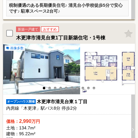
税制優遇のある長期優良住宅♪ 清見台小学校徒歩5分で安心
です♪ 駐車スペース2台可♪
新築一戸建て
おすすめ
木更津市清見台東1丁目新築住宅・1号棟
画像多数
木更津市清見台東１丁目
オープンハウス開催
内房線「木更津」駅バス
8
分 停歩
2
分
2,990
価格：
万円
土地：134.7m²
建物：95.22m²