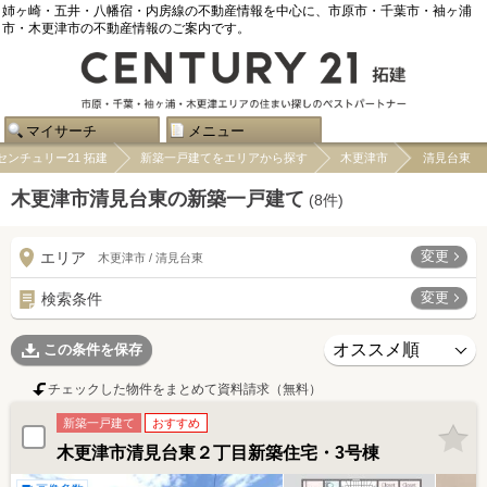
姉ヶ崎・五井・八幡宿・内房線の不動産情報を中心に、市原市・千葉市・袖ヶ浦
市・木更津市の不動産情報のご案内です。
マイサーチ
メニュー
センチュリー21 拓建
新築一戸建てをエリアから探す
木更津市
清見台東
木更津市清見台東の新築一戸建て
(
8
件)
変更
エリア
木更津市 / 清見台東
変更
検索条件
この条件を保存
チェックした物件をまとめて資料請求（無料）
新築一戸建て
おすすめ
木更津市清見台東２丁目新築住宅・3号棟