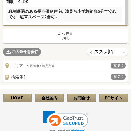
間取：4LDK
税制優遇のある長期優良住宅♪ 清見台小学校徒歩5分で安心
です♪ 駐車スペース2台可♪
1〜8件目
(8件)
この条件を保存
変更
エリア
木更津市 / 清見台東
変更
検索条件
HOME
会社案内
お問合せ
PCサイト