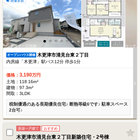
画像多数
木更津市清見台東２丁目
オープンハウス開催
内房線「木更津」駅バス
12
分 停歩
1
分
3,190
価格：
万円
土地：118.16m²
建物：97.3m²
間取：3LDK
税制優遇のある長期優良住宅♪ 断熱等級6です♪ 駐車スペース
2台可♪
新築一戸建て
おすすめ
木更津市清見台東２丁目新築住宅・2号棟