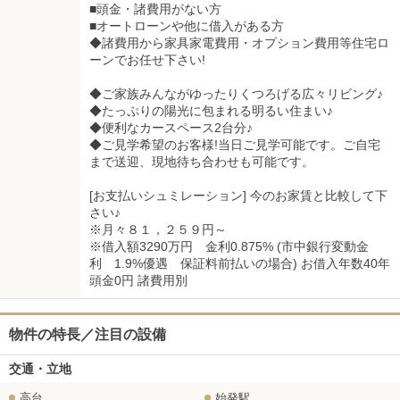
■頭金・諸費用がない方
■オートローンや他に借入がある方
◆諸費用から家具家電費用・オプション費用等住宅ロ
ーンでお任せ下さい!
◆ご家族みんながゆったりくつろげる広々リビング♪
◆たっぷりの陽光に包まれる明るい住まい♪
◆便利なカースペース2台分♪
◆ご見学希望のお客様!当日ご見学可能です。ご自宅
まで送迎、現地待ち合わせも可能です。
[お支払いシュミレーション] 今のお家賃と比較して下
さい♪
※月々８１，２５９円～
※借入額3290万円 金利0.875% (市中銀行変動金
利 1.9%優遇 保証料前払いの場合) お借入年数40年
頭金0円 諸費用別
物件の特長／注目の設備
交通・立地
高台
始発駅