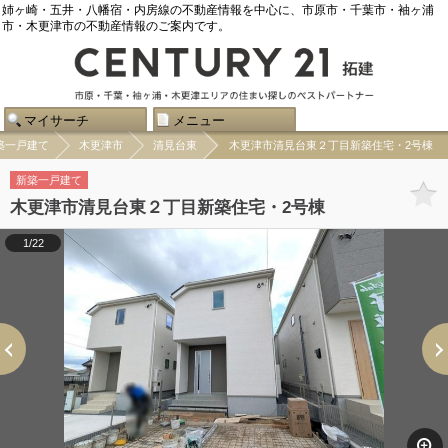
姉ヶ崎・五井・八幡宿・内房線の不動産情報を中心に、市原市・千葉市・袖ヶ浦
市・木更津市の不動産情報のご案内です。
マイサーチ
メニュー
築一戸建て
木更津市
清見台東
木更津市清見台東２丁目新築住宅・2号棟
新築一戸建て
木更津市清見台東２丁目新築住宅・2号棟
1/22