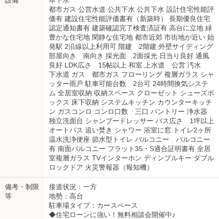
設備
本下水
都市ガス 公営水道 公共下水 公共下水 設計住宅性能評
価有 建設住宅性能評価書有（新築時） 長期優良住宅
認定通知書有 建築確認完了検査済証有 高台に立地 緑
豊かな住宅地 閑静な住宅地 都市近郊 市街地が近い 始
発駅 2沿線以上利用可 階建 2階建 外壁サイディング
部屋向き 南向き 採光面 2面採光 日当り良好 通風
良好 LDK広さ 15帖以上 和室 上水道 公営 汚水
下水道 ガス 都市ガス フローリング 複層ガラス シャ
ッター雨戸 駐車可能台数 2台可 24時間換気システ
ム 全居室収納 収納スペース クローゼット シューズボ
ックス 床下収納 システムキッチン カウンターキッチ
ン ガスコンロ コンロ口数 三口 パントリー 浄水器
独立洗面台 シャンプードレッサー バス広さ 1坪以上
オートバス 追い焚き シャワー 浴室に窓 トイレ2ヶ所
温水洗浄便座 節水型トイレ バルコニー バルコニー
有 南面バルコニー フラット35・S適合証明書有 全居
室複層ガラス TVインターホン ディンプルキー ダブル
ロックドア 火災警報器（報知機）
備考・制限
接道状況：一方
等
地勢：高台
駐車場タイプ：カースペース
◆住宅ローンに強い！無料相談会開催中♪