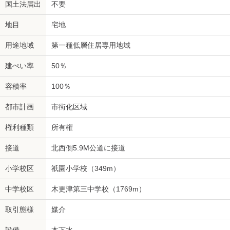
国土法届出
不要
地目
宅地
用途地域
第一種低層住居専用地域
建ぺい率
50％
容積率
100％
都市計画
市街化区域
権利種類
所有権
接道
北西側5.9M公道に接道
小学校区
祇園小学校（349m）
中学校区
木更津第三中学校（1769m）
取引態様
媒介