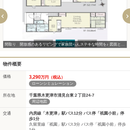
間取り 開放感のあるリビングで家族団らんステキな時間を♪ 図面と現況が異なる場合は現況優先とさせていただきます。
物件概要
価格
3,290
万円（税込）
ローンシミュレーション
所在地
千葉県木更津市清見台東２丁目24-7
周辺地図
交通
内房線「木更津」駅バス12分 バス停「祇園小前」停
歩1分
久留里線「祇園」駅バス3分 バス停「祇園小前」停歩
1分