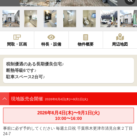
間取・区画
特長・設備
物件概要
周辺地図
税制優遇のある長期優良住宅♪
断熱等級6です♪
駐車スペース2台可♪
現地販売会開催
2026年6月4日(木)〜9月1日(火)
2026年6月4日(木)〜9月1日(火)
10:00〜16:00
事前に必ず予約してください 毎週土日祝 千葉県木更津市清見台東２丁目
24-7