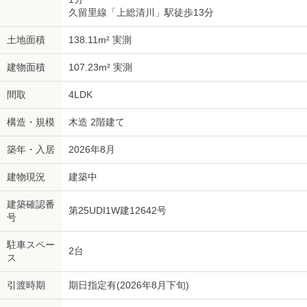
久留里線「上総清川」駅徒歩13分
土地面積
138.11m² 実測
建物面積
107.23m² 実測
間取
4LDK
構造・規模
木造 2階建て
築年・入居
2026年8月
建物現況
建築中
建築確認番
第25UDI1W建12642号
号
駐車スペー
2台
ス
引渡時期
期日指定有(2026年8月下旬)