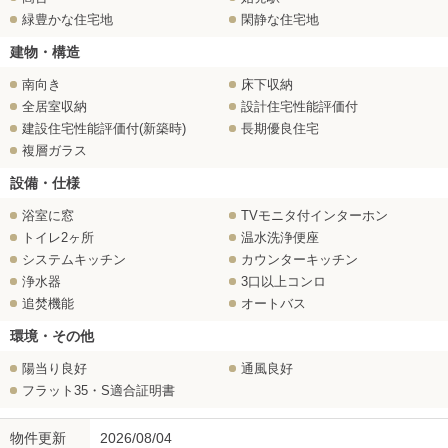
緑豊かな住宅地
閑静な住宅地
建物・構造
南向き
床下収納
全居室収納
設計住宅性能評価付
建設住宅性能評価付(新築時)
長期優良住宅
複層ガラス
設備・仕様
浴室に窓
TVモニタ付インターホン
トイレ2ヶ所
温水洗浄便座
システムキッチン
カウンターキッチン
浄水器
3口以上コンロ
追焚機能
オートバス
環境・その他
陽当り良好
通風良好
フラット35・S適合証明書
物件更新
2026/08/04