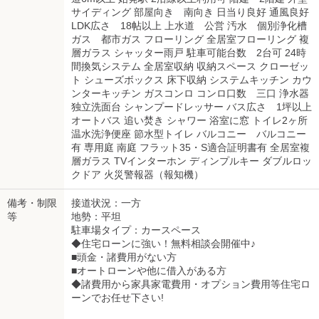
サイディング 部屋向き 南向き 日当り良好 通風良好
LDK広さ 18帖以上 上水道 公営 汚水 個別浄化槽
ガス 都市ガス フローリング 全居室フローリング 複
層ガラス シャッター雨戸 駐車可能台数 2台可 24時
間換気システム 全居室収納 収納スペース クローゼッ
ト シューズボックス 床下収納 システムキッチン カウ
ンターキッチン ガスコンロ コンロ口数 三口 浄水器
独立洗面台 シャンプードレッサー バス広さ 1坪以上
オートバス 追い焚き シャワー 浴室に窓 トイレ2ヶ所
温水洗浄便座 節水型トイレ バルコニー バルコニー
有 専用庭 南庭 フラット35・S適合証明書有 全居室複
層ガラス TVインターホン ディンプルキー ダブルロッ
クドア 火災警報器（報知機）
備考・制限
接道状況：一方
等
地勢：平坦
駐車場タイプ：カースペース
◆住宅ローンに強い！無料相談会開催中♪
■頭金・諸費用がない方
■オートローンや他に借入がある方
◆諸費用から家具家電費用・オプション費用等住宅ロ
ーンでお任せ下さい!