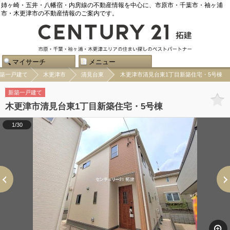
姉ヶ崎・五井・八幡宿・内房線の不動産情報を中心に、市原市・千葉市・袖ヶ浦
市・木更津市の不動産情報のご案内です。
マイサーチ
メニュー
築一戸建て
木更津市
清見台東
木更津市清見台東1丁目新築住宅・5号棟
新築一戸建て
木更津市清見台東1丁目新築住宅・5号棟
1/30