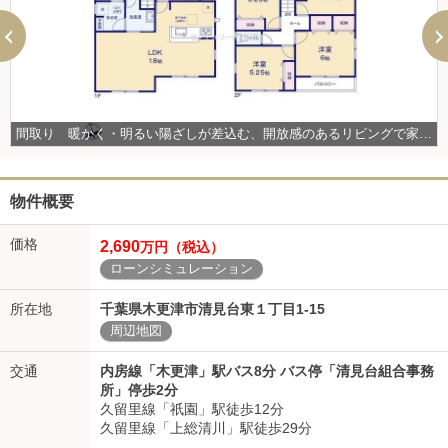
間取り 暖かく・明るい陽ざしが差込む、開放感のあるリビングで家族団らんステキな時間を♪ 図面と現況が異なる場合は現況優先とさせていただきます。
物件概要
価格
2,690
万円（税込）
ローンシミュレーション
所在地
千葉県木更津市清見台東１丁目1-15
周辺地図
交通
内房線「木更津」駅バス8分 バス停「清見台組合事務
所」停歩2分
久留里線「祇園」駅徒歩12分
久留里線「上総清川」駅徒歩29分