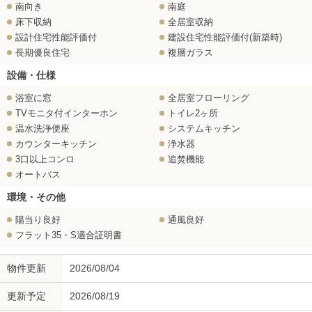
南向き
南庭
床下収納
全居室収納
設計住宅性能評価付
建設住宅性能評価付(新築時)
長期優良住宅
複層ガラス
設備・仕様
浴室に窓
全居室フローリング
TVモニタ付インターホン
トイレ2ヶ所
温水洗浄便座
システムキッチン
カウンターキッチン
浄水器
3口以上コンロ
追焚機能
オートバス
環境・その他
陽当り良好
通風良好
フラット35・S適合証明書
物件更新
2026/08/04
更新予定
2026/08/19