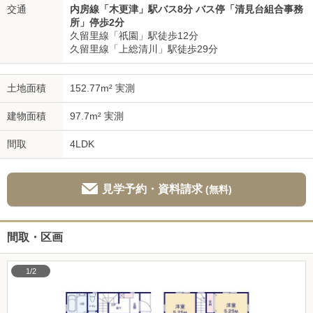
交通
内房線「木更津」駅バス8分 バス停「清見台組合事務
所」停歩2分
久留里線「祇園」駅徒歩12分
久留里線「上総清川」駅徒歩29分
土地面積
152.77m² 実測
建物面積
97.7m² 実測
間取
4LDK
見学予約・資料請求
(無料)
間取・区画
1/2