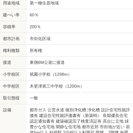
用途地域
第一種住居地域
建ぺい率
60％
容積率
200％
都市計画
市街化区域
権利種類
所有権
接道
東側6M公道に接道
小学校区
祇園小学校（1298m）
中学校区
木更津第三中学校（1200m）
取引態様
一般
設備
都市ガス 公営水道 個別浄化槽 浄化槽 設計住宅性能評
価有 建設住宅性能評価書有（新築時） 長期優良住宅
認定通知書有 建築確認完了検査済証有 高台に立地 緑
豊かな住宅地 閑静な住宅地 都市近郊 市街地が近い 前
道6m以上 始発駅 2沿線以上利用可 階建 2階建 外壁