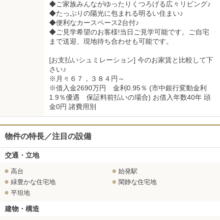
◆ご家族みんながゆったりくつろげる広々リビング♪
◆たっぷりの陽光に包まれる明るい住まい♪
◆便利なカースペース2台付♪
◆ご見学希望のお客様!当日ご見学可能です。ご自宅
まで送迎、現地待ち合わせも可能です。
[お支払いシュミレーション] 今のお家賃と比較して下
さい♪
※月々６７，３８４円～
※借入金2690万円 金利0.95％ (市中銀行変動金利
1.9％優遇 保証料前払いの場合) お借入年数40年 頭
金0円 諸費用別
物件の特長／注目の設備
交通・立地
高台
始発駅
緑豊かな住宅地
閑静な住宅地
平坦地
建物・構造