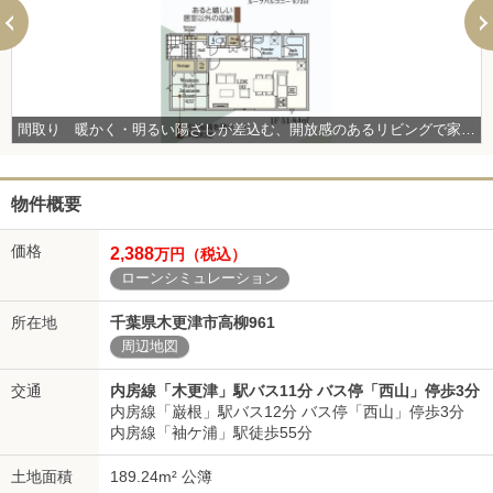
間取り 暖かく・明るい陽ざしが差込む、開放感のあるリビングで家族団らんステキな時間を♪ 図面と現況が異なる場合は現況優先とさせていただきます。
物件概要
価格
2,388
万円（税込）
ローンシミュレーション
所在地
千葉県木更津市高柳961
周辺地図
交通
内房線「木更津」駅バス11分 バス停「西山」停歩3分
内房線「巌根」駅バス12分 バス停「西山」停歩3分
内房線「袖ケ浦」駅徒歩55分
土地面積
189.24m² 公簿