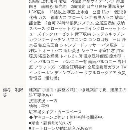
沿線以上利用可 階建 2階建 外壁サイディング 部屋
向き 南向き 採光面 2面採光 日当り良好 通風良好
LDK広さ 15帖以上 和室 上水道 公営 汚水 個別浄
化槽 ガス 都市ガス フローリング 複層ガラス 駐車可
能台数 2台可 24時間換気システム 全居室収納 収納
スペース クローゼット ウォークインクローゼット シ
ューズインクローゼット 床下収納 システムキッチン
カウンターキッチン ガスコンロ コンロ口数 三口 浄
水器 独立洗面台 シャンプードレッサー バス広さ 1
坪以上 オートバス 追い焚き シャワー 浴室に窓 浴室
暖房 浴室乾燥機 トイレ2ヶ所 温水洗浄便座 節水型ト
イレ バルコニー バルコニー有 南面バルコニー 専用
庭 フラット35・S適合証明書有 全居室複層ガラス TV
インターホン ディンプルキー ダブルロックドア 火災
警報器（報知機）
備考・制限
建築許可理由：調整区域につき建築許可要。建築主の
等
許可要件あり
接道状況：一方
地勢：平坦
駐車場タイプ：カースペース
◆住宅ローンに強い！無料相談会開催中♪
■頭金・諸費用がない方
■オートローンや他に借入がある方