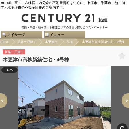
姉ヶ崎・五井・八幡宿・内房線の不動産情報を中心に、市原市・千葉市・袖ヶ浦
市・木更津市の不動産情報のご案内です。
マイサーチ
メニュー
1 拓建
新築一戸建て
木更津市
高柳
木更津市高柳新築住宅・4号棟
新築一戸建て
木更津市高柳新築住宅・4号棟
1/25