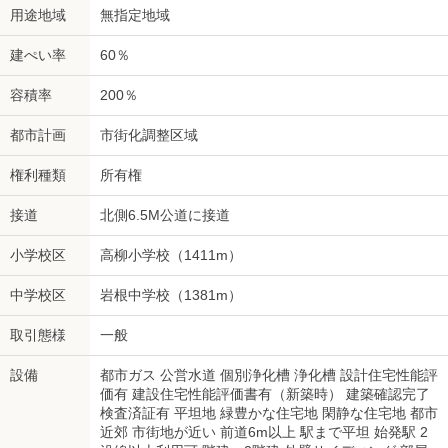
用途地域
無指定地域
建ぺい率
60％
容積率
200％
都市計画
市街化調整区域
権利種類
所有権
接道
北側6.5M公道に接道
小学校区
高柳小学校（1411m）
中学校区
岩根中学校（1381m）
取引態様
一般
設備
都市ガス 公営水道 個別浄化槽 浄化槽 設計住宅性能評
価有 建設住宅性能評価書有（新築時） 建築確認完了
検査済証有 平坦地 緑豊かな住宅地 閑静な住宅地 都市
近郊 市街地が近い 前道6m以上 駅まで平坦 始発駅 2