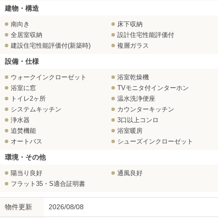
建物・構造
南向き
床下収納
全居室収納
設計住宅性能評価付
建設住宅性能評価付(新築時)
複層ガラス
設備・仕様
ウォークインクローゼット
浴室乾燥機
浴室に窓
TVモニタ付インターホン
トイレ2ヶ所
温水洗浄便座
システムキッチン
カウンターキッチン
浄水器
3口以上コンロ
追焚機能
浴室暖房
オートバス
シューズインクローゼット
環境・その他
陽当り良好
通風良好
フラット35・S適合証明書
物件更新
2026/08/08