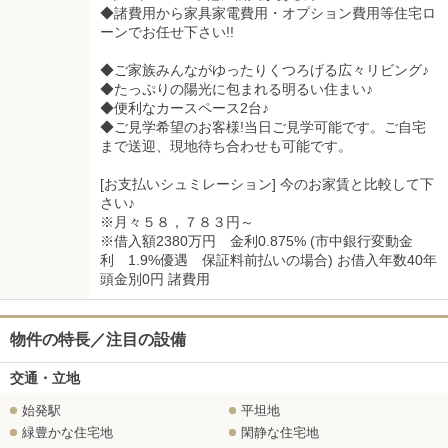
◆諸費用から家具家電費用・オプション費用等住宅ロ
ーンでお任せ下さい!!
◆ご家族みんながゆったりくつろげる広々リビング♪
◆たっぷりの陽光に包まれる明るい住まい♪
◆便利なカースペース2台♪
◆ご見学希望のお客様!当日ご見学可能です。ご自宅
まで送迎、現地待ち合わせも可能です。
[お支払いシュミレーション] 今のお家賃と比較して下
さい♪
※月々５８，７８３円～
※借入額2380万円 金利0.875% (市中銀行変動金
利 1.9%優遇 保証料前払いの場合) お借入年数40年
頭金別0円 諸費用
物件の特長／注目の設備
交通・立地
始発駅
平坦地
緑豊かな住宅地
閑静な住宅地