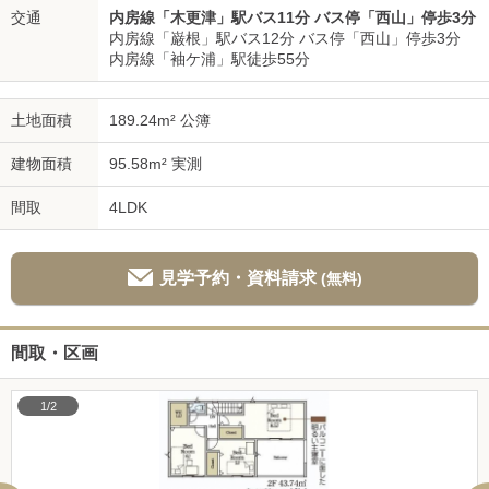
交通
内房線「木更津」駅バス11分 バス停「西山」停歩3分
内房線「巌根」駅バス12分 バス停「西山」停歩3分
内房線「袖ケ浦」駅徒歩55分
土地面積
189.24m² 公簿
建物面積
95.58m² 実測
間取
4LDK
見学予約・資料請求
(無料)
間取・区画
1/2