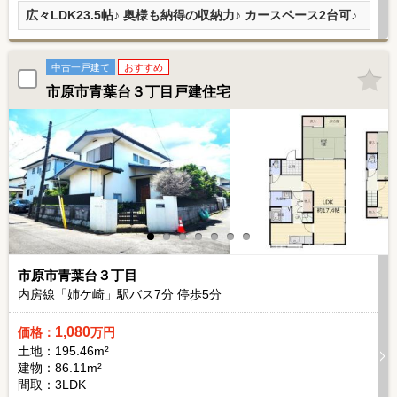
広々LDK23.5帖♪ 奥様も納得の収納力♪ カースペース2台可♪
中古一戸建て
おすすめ
市原市青葉台３丁目戸建住宅
市原市青葉台３丁目
内房線「姉ケ崎」駅バス
7
分 停歩
5
分
1,080
価格：
万円
土地：195.46m²
建物：86.11m²
間取：3LDK