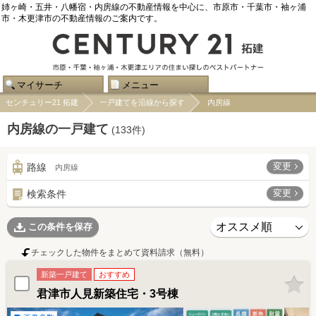
姉ヶ崎・五井・八幡宿・内房線の不動産情報を中心に、市原市・千葉市・袖ヶ浦
市・木更津市の不動産情報のご案内です。
マイサーチ
メニュー
センチュリー21 拓建
一戸建てを沿線から探す
内房線
内房線の一戸建て
(
133
件)
変更
路線
内房線
変更
検索条件
この条件を保存
チェックした物件をまとめて資料請求（無料）
新築一戸建て
おすすめ
君津市人見新築住宅・3号棟