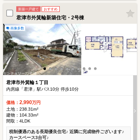
新築一戸建て
おすすめ
君津市外箕輪新築住宅・2号棟
画像多数
君津市外箕輪１丁目
内房線「君津」駅バス
10
分 停歩
10
分
2,990
価格：
万円
土地：238.31m²
建物：104.33m²
間取：4LDK
税制優遇のある長期優良住宅♪ 近隣に完成物件ございます♪
カースペース3台可♪