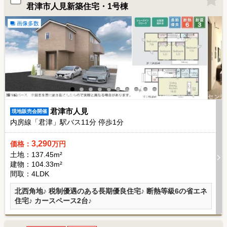
君津市人見新築住宅・1号棟
画像多数
君津市人見
現地販売会開催
内房線「君津」駅バス
11
分 停歩
1
分
3,290
価格：
万円
土地：137.45m²
建物：104.33m²
間取：4LDK
北西角地♪ 税制優遇のある長期優良住宅♪ 断熱等級6の省エネ
住宅♪ カースペース2台♪