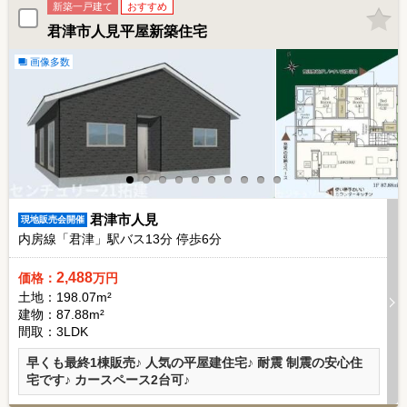
新築一戸建て
おすすめ
君津市人見平屋新築住宅
画像多数
君津市人見
現地販売会開催
内房線「君津」駅バス
13
分 停歩
6
分
2,488
価格：
万円
土地：198.07m²
建物：87.88m²
間取：3LDK
早くも最終1棟販売♪ 人気の平屋建住宅♪ 耐震 制震の安心住
宅です♪ カースペース2台可♪