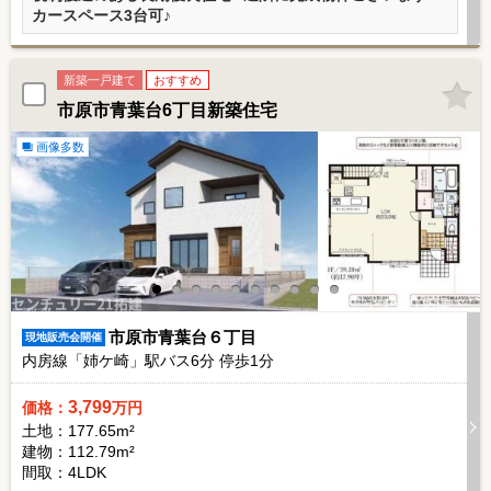
カースペース3台可♪
新築一戸建て
おすすめ
市原市青葉台6丁目新築住宅
画像多数
市原市青葉台６丁目
現地販売会開催
内房線「姉ケ崎」駅バス
6
分 停歩
1
分
3,799
価格：
万円
土地：177.65m²
建物：112.79m²
間取：4LDK