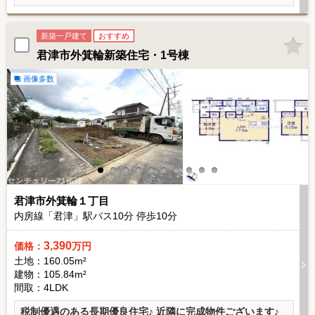
新築一戸建て
おすすめ
君津市外箕輪新築住宅・1号棟
画像多数
君津市外箕輪１丁目
内房線「君津」駅バス
10
分 停歩
10
分
3,390
価格：
万円
土地：160.05m²
建物：105.84m²
間取：4LDK
税制優遇のある長期優良住宅♪ 近隣に完成物件ございます♪