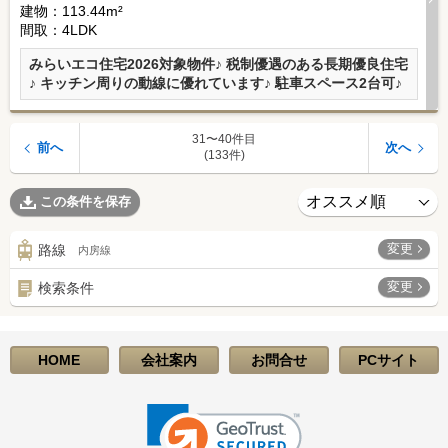
建物：113.44m²
間取：4LDK
みらいエコ住宅2026対象物件♪ 税制優遇のある長期優良住宅
♪ キッチン周りの動線に優れています♪ 駐車スペース2台可♪
31〜40件目
前へ
次へ
(133件)
この条件を保存
変更
路線
内房線
変更
検索条件
HOME
会社案内
お問合せ
PCサイト