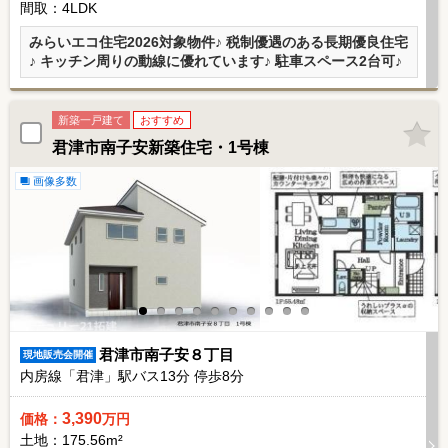
間取：4LDK
みらいエコ住宅2026対象物件♪ 税制優遇のある長期優良住宅
♪ キッチン周りの動線に優れています♪ 駐車スペース2台可♪
新築一戸建て
おすすめ
君津市南子安新築住宅・1号棟
画像多数
君津市南子安８丁目
現地販売会開催
内房線「君津」駅バス
13
分 停歩
8
分
3,390
価格：
万円
土地：175.56m²