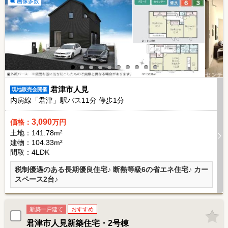
画像多数
君津市人見
現地販売会開催
内房線「君津」駅バス
11
分 停歩
1
分
3,090
価格：
万円
土地：141.78m²
建物：104.33m²
間取：4LDK
税制優遇のある長期優良住宅♪ 断熱等級6の省エネ住宅♪ カー
スペース2台♪
新築一戸建て
おすすめ
君津市人見新築住宅・2号棟