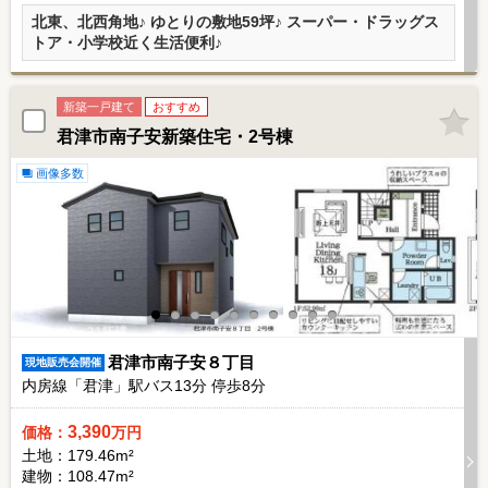
北東、北西角地♪ ゆとりの敷地59坪♪ スーパー・ドラッグス
トア・小学校近く生活便利♪
新築一戸建て
おすすめ
君津市南子安新築住宅・2号棟
画像多数
君津市南子安８丁目
現地販売会開催
内房線「君津」駅バス
13
分 停歩
8
分
3,390
価格：
万円
土地：179.46m²
建物：108.47m²