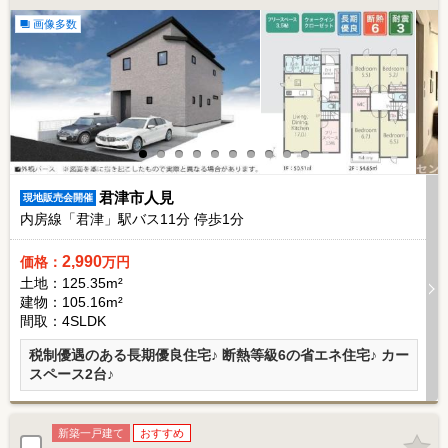
画像多数
君津市人見
現地販売会開催
内房線「君津」駅バス
11
分 停歩
1
分
2,990
価格：
万円
土地：125.35m²
建物：105.16m²
間取：4SLDK
税制優遇のある長期優良住宅♪ 断熱等級6の省エネ住宅♪ カー
スペース2台♪
新築一戸建て
おすすめ