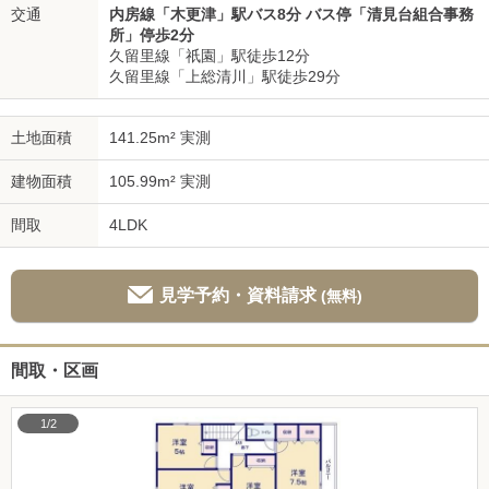
交通
内房線「木更津」駅バス8分 バス停「清見台組合事務
所」停歩2分
久留里線「祇園」駅徒歩12分
久留里線「上総清川」駅徒歩29分
土地面積
141.25m² 実測
建物面積
105.99m² 実測
間取
4LDK
見学予約・資料請求
(無料)
間取・区画
1/2