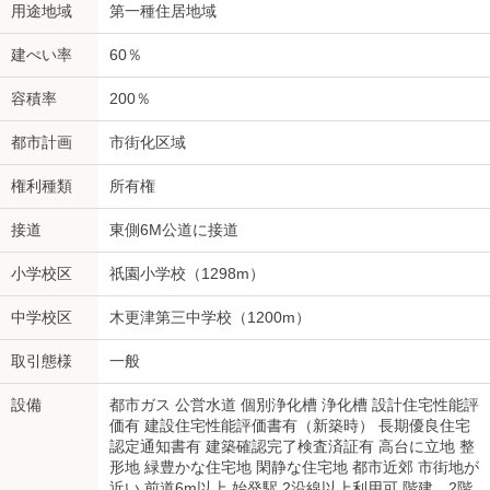
用途地域
第一種住居地域
建ぺい率
60％
容積率
200％
都市計画
市街化区域
権利種類
所有権
接道
東側6M公道に接道
小学校区
祇園小学校（1298m）
中学校区
木更津第三中学校（1200m）
取引態様
一般
設備
都市ガス 公営水道 個別浄化槽 浄化槽 設計住宅性能評
価有 建設住宅性能評価書有（新築時） 長期優良住宅
認定通知書有 建築確認完了検査済証有 高台に立地 整
形地 緑豊かな住宅地 閑静な住宅地 都市近郊 市街地が
近い 前道6m以上 始発駅 2沿線以上利用可 階建 2階