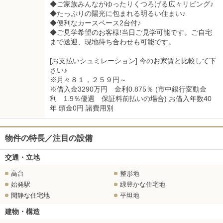
◆ご家族みんながゆったりくつろげる広々リビング♪
◆たっぷりの陽光に包まれる明るい住まい♪
◆便利なカースペース2台付♪
◆ご見学希望のお客様!当日ご見学可能です。ご自宅
まで送迎、現地待ち合わせも可能です。
[お支払いシュミレーション] 今のお家賃と比較して下
さい♪
※月々８１，２５９円～
※借入金3290万円 金利0.875％ (市中銀行変動金
利 1.9％優遇 保証料前払いの場合) お借入年数40
年 頭金0円 諸費用別
物件の特長／注目の設備
交通・立地
高台
整形地
始発駅
緑豊かな住宅地
閑静な住宅地
平坦地
建物・構造