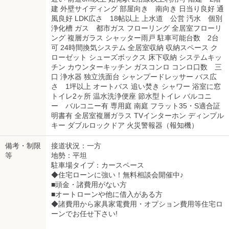
建 外壁サイディング 部屋向き 南向き 日当り良好 通
風良好 LDK広さ 18帖以上 上水道 公営 汚水 個別
浄化槽 ガス 都市ガス フローリング 全居室フローリ
ング 複層ガラス シャッター雨戸 駐車可能台数 2台
可 24時間換気システム 全居室収納 収納スペース ク
ローゼット シューズボックス 床下収納 システムキッ
チン カウンターキッチン ガスコンロ コンロ口数 三
口 浄水器 独立洗面台 シャンプードレッサー バス広
さ 1坪以上 オートバス 追い焚き シャワー 浴室に窓
トイレ2ヶ所 温水洗浄便座 節水型トイレ バルコニ
ー バルコニー有 専用庭 南庭 フラット35・S適合証
明書有 全居室複層ガラス TVインターホン ディンプル
キー ダブルロックドア 火災警報器（報知機）
備考・制限
接道状況：一方
等
地勢：平坦
駐車場タイプ：カースペース
◆住宅ローンに強い！無料相談会開催中♪
■頭金・諸費用がない方
■オートローンや他に借入がある方
◆諸費用から家具家電費用・オプション費用等住宅ロ
ーンでお任せ下さい!