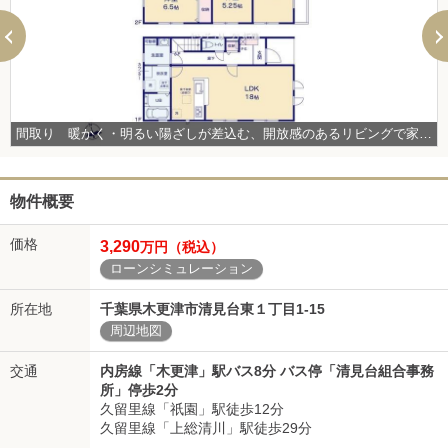
間取り 暖かく・明るい陽ざしが差込む、開放感のあるリビングで家族団らんステキな時間を♪ 図面と現況が異なる場合は現況優先とさせていただきます。
物件概要
価格
3,290
万円（税込）
ローンシミュレーション
所在地
千葉県木更津市清見台東１丁目1-15
周辺地図
交通
内房線「木更津」駅バス8分 バス停「清見台組合事務
所」停歩2分
久留里線「祇園」駅徒歩12分
久留里線「上総清川」駅徒歩29分