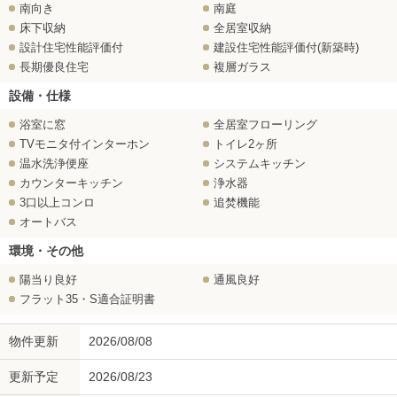
南向き
南庭
床下収納
全居室収納
設計住宅性能評価付
建設住宅性能評価付(新築時)
長期優良住宅
複層ガラス
設備・仕様
浴室に窓
全居室フローリング
TVモニタ付インターホン
トイレ2ヶ所
温水洗浄便座
システムキッチン
カウンターキッチン
浄水器
3口以上コンロ
追焚機能
オートバス
環境・その他
陽当り良好
通風良好
フラット35・S適合証明書
物件更新
2026/08/08
更新予定
2026/08/23