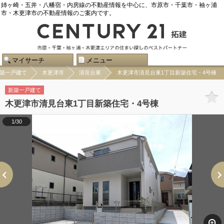
姉ヶ崎・五井・八幡宿・内房線の不動産情報を中心に、市原市・千葉市・袖ヶ浦
市・木更津市の不動産情報のご案内です。
マイサーチ
メニュー
築一戸建て
木更津市
清見台東
木更津市清見台東1丁目新築住宅・4号棟
新築一戸建て
木更津市清見台東1丁目新築住宅・4号棟
1/30