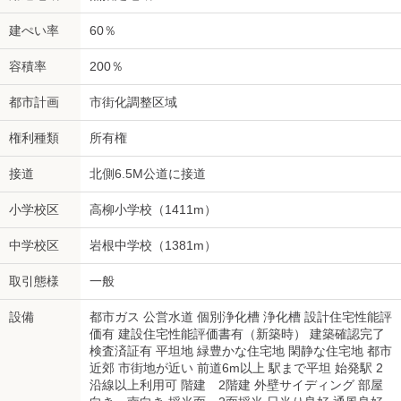
建ぺい率
60％
容積率
200％
都市計画
市街化調整区域
権利種類
所有権
接道
北側6.5M公道に接道
小学校区
高柳小学校（1411m）
中学校区
岩根中学校（1381m）
取引態様
一般
設備
都市ガス 公営水道 個別浄化槽 浄化槽 設計住宅性能評
価有 建設住宅性能評価書有（新築時） 建築確認完了
検査済証有 平坦地 緑豊かな住宅地 閑静な住宅地 都市
近郊 市街地が近い 前道6m以上 駅まで平坦 始発駅 2
沿線以上利用可 階建 2階建 外壁サイディング 部屋