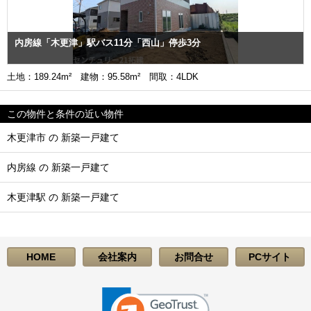
内房線「木更津」駅バス11分「西山」停歩3分
土地：189.24m² 建物：95.58m² 間取：4LDK
この物件と条件の近い物件
木更津市 の 新築一戸建て
内房線 の 新築一戸建て
木更津駅 の 新築一戸建て
HOME
会社案内
お問合せ
PCサイト