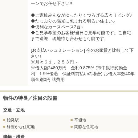
ーンでお任せ下さい!!
◆ご家族みんながゆったりくつろげる広々リビング♪
◆たっぷりの陽光に包まれる明るい住まい♪
◆便利なカースペース2台♪
◆ご見学希望のお客様!当日ご見学可能です。ご自宅
まで送迎、現地待ち合わせも可能です。
[お支払いシュミレーション] 今のお家賃と比較して下
さい♪
※月々６１，２５３円～
※借入額2480万円 金利0.875% (市中銀行変動金
利 1.9%優遇 保証料前払いの場合) お借入年数40年
頭金別0円 諸費用
物件の特長／注目の設備
交通・立地
始発駅
平坦地
緑豊かな住宅地
閑静な住宅地
建物・構造