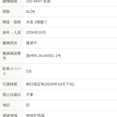
建物面積
100.44m² 実測
間取
4LDK
構造・規模
木造 2階建て
築年・入居
2026年10月
建物現況
建築中
建築確認番
第HPA-26-04591-1号
号
駐車スペー
2台
ス
引渡時期
期日指定有(2026年10月下旬)
国土法届出
不要
地目
田
用途地域
無指定地域