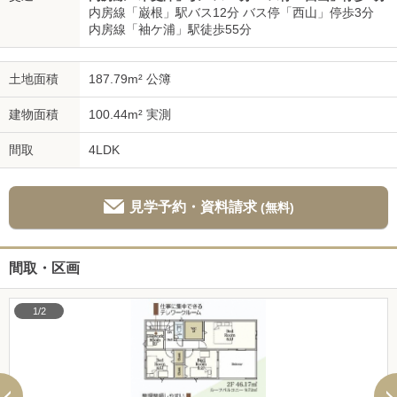
内房線「巌根」駅バス12分 バス停「西山」停歩3分
内房線「袖ケ浦」駅徒歩55分
土地面積
187.79m² 公簿
建物面積
100.44m² 実測
間取
4LDK
見学予約・資料請求
(無料)
間取・区画
1/2