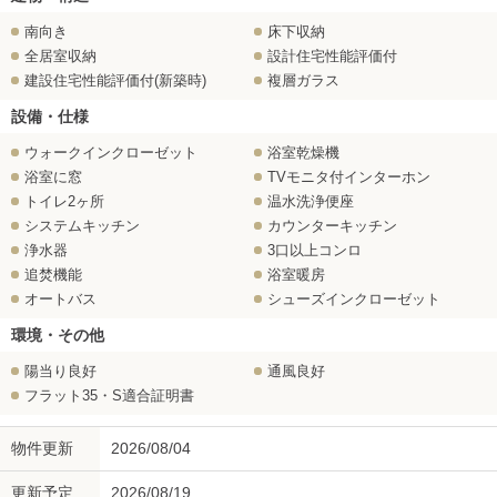
南向き
床下収納
全居室収納
設計住宅性能評価付
建設住宅性能評価付(新築時)
複層ガラス
設備・仕様
ウォークインクローゼット
浴室乾燥機
浴室に窓
TVモニタ付インターホン
トイレ2ヶ所
温水洗浄便座
システムキッチン
カウンターキッチン
浄水器
3口以上コンロ
追焚機能
浴室暖房
オートバス
シューズインクローゼット
環境・その他
陽当り良好
通風良好
フラット35・S適合証明書
物件更新
2026/08/04
更新予定
2026/08/19