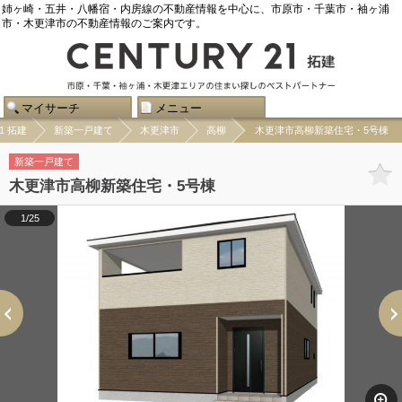
姉ヶ崎・五井・八幡宿・内房線の不動産情報を中心に、市原市・千葉市・袖ヶ浦
市・木更津市の不動産情報のご案内です。
マイサーチ
メニュー
1 拓建
新築一戸建て
木更津市
高柳
木更津市高柳新築住宅・5号棟
新築一戸建て
木更津市高柳新築住宅・5号棟
1/25