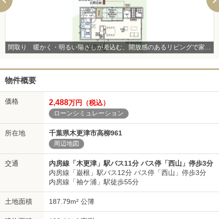
間取り 暖かく・明るい陽ざしが差込む、開放感のあるリビングで家族団らんステキな時間を♪ 図面と現況が異なる場合は現況優先とさせていただきます。
物件概要
価格
2,488
万円（税込）
ローンシミュレーション
所在地
千葉県木更津市高柳961
周辺地図
交通
内房線「木更津」駅バス11分 バス停「西山」停歩3分
内房線「巌根」駅バス12分 バス停「西山」停歩3分
内房線「袖ケ浦」駅徒歩55分
土地面積
187.79m² 公簿