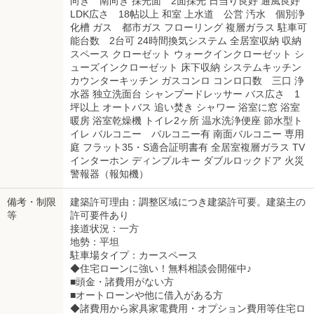
向き 南向き 採光面 2面採光 日当り良好 通風良好
LDK広さ 18帖以上 和室 上水道 公営 汚水 個別浄
化槽 ガス 都市ガス フローリング 複層ガラス 駐車可
能台数 2台可 24時間換気システム 全居室収納 収納
スペース クローゼット ウォークインクローゼット シ
ューズインクローゼット 床下収納 システムキッチン
カウンターキッチン ガスコンロ コンロ口数 三口 浄
水器 独立洗面台 シャンプードレッサー バス広さ 1
坪以上 オートバス 追い焚き シャワー 浴室に窓 浴室
暖房 浴室乾燥機 トイレ2ヶ所 温水洗浄便座 節水型ト
イレ バルコニー バルコニー有 南面バルコニー 専用
庭 フラット35・S適合証明書有 全居室複層ガラス TV
インターホン ディンプルキー ダブルロックドア 火災
警報器（報知機）
備考・制限
建築許可理由：調整区域につき建築許可要。建築主の
等
許可要件あり
接道状況：一方
地勢：平坦
駐車場タイプ：カースペース
◆住宅ローンに強い！無料相談会開催中♪
■頭金・諸費用がない方
■オートローンや他に借入がある方
◆諸費用から家具家電費用・オプション費用等住宅ロ